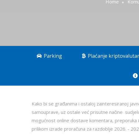
Home
Komun
Parking
Plaćanje kriptovalut
Kako bi se građanima i ostaloj zainteresiranoj javn
samouprave, uz ostale već prisutne načine sudjelo
mogućnost online dostave komentara, preporuka i p
prilikom izrade proračuna za razdoblje 2026. - 202