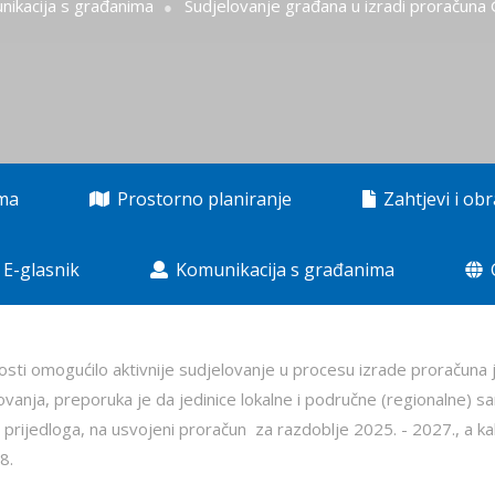
ikacija s građanima
Sudjelovanje građana u izradi proračuna
ama
Prostorno planiranje
Zahtjevi i obr
E-glasnik
Komunikacija s građanima
osti omogućilo aktivnije sudjelovanje u procesu izrade proračuna j
vanja, preporuka je da jedinice lokalne i područne (regionalne) s
rijedloga, na usvojeni proračun za razdoblje 2025. - 2027., a kak
8.