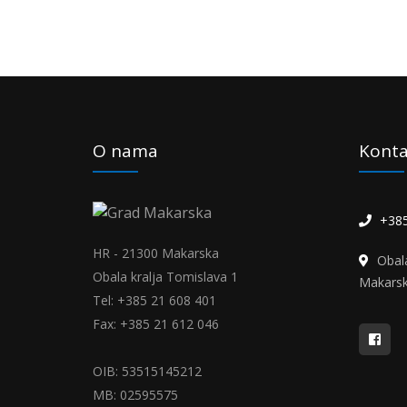
O nama
Konta
+385
HR - 21300 Makarska
Obal
Obala kralja Tomislava 1
Makars
Tel: +385 21 608 401
Fax: +385 21 612 046
OIB: 53515145212
MB: 02595575