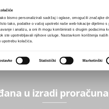
kolačiće
ko bismo personalizirali sadržaj i oglase, omogućili značajke d
. Isto tako, podatke o vašoj upotrebi naše web-lokacije dijelimo s
avanje i analizu, a oni ih mogu kombinirati s drugim podacima k
i dok ste upotrebljavali njihove usluge. Nastavkom korištenja naših
u upotrebu kolačića.
Gradske ustanove, tvrtke i škole
O Gradu
Akti 
ostavke
Statistički
Marketinški
đana u izradi proraču