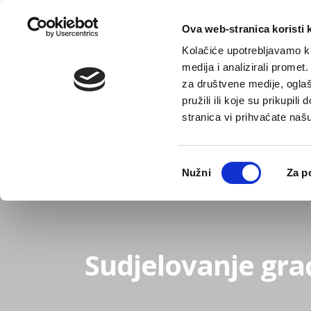
Ova web-stranica koristi 
Kolačiće upotrebljavamo ka
medija i analizirali promet
za društvene medije, oglaš
pružili ili koje su prikupil
stranica vi prihvaćate naš
Novosti
Gradska uprava
Odabir
Nužni
Za p
pristanka
Sudjelovanje gra