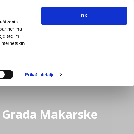
OK
ruštvenih
 partnerima
oje ste im
 internetskih
Grada
Kontakti
Unutarnja revizija
Prikaži detalje
na Grada Makarske