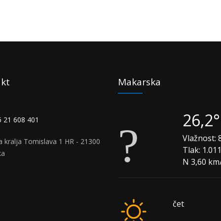
kt
Makarska
26,2
 21 608 401
Vlažnost:
8
a kralja Tomislava 1 HR - 21300
Tlak:
1.01
ka
N 3,60 km
čet