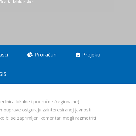
 Grada Makarske
asci
Proračun
Projekti
GIS
edinica lokalne i područne (regionalne)
amouprave osiguraju zainteresiranoj javnosti
o bi se zaprimljeni komentari mogli razmotriti