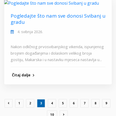
Pogledajte što nam sve donosi Svibanj u
gradu
4. svibnja 2026.
Nakon odličnog prvosvibanjskog vikenda, ispunjenog
brojnim događanjima i dolaskom velikog broja
gostiju, Makarska i u nastavku mjeseca nastavlja u...
Čitaj dalje
1
2
3
4
5
6
7
8
9
10