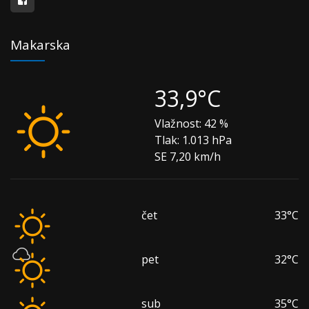
Makarska
33,9°C
Vlažnost:
42 %
Tlak:
1.013 hPa
SE 7,20 km/h
čet
33°C
pet
32°C
sub
35°C