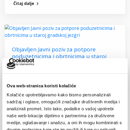
Čitaj dalje
Objavljen Javni poziv za potpore
poduzetnicima i obrtnicima u staroj
gradskoj jezgri
11. svibnja 2026.
Ova web-stranica koristi kolačiće
Najveća novost ovogodišnjeg programa je
Kolačiće upotrebljavamo kako bismo personalizirali
proširenje granica obuhvata za dodjelu potpora zbog
sadržaj i oglase, omogućili značajke društvenih medija i
zaštite starih tradicijskih zanata, te uvođenje
analizirali promet. Isto tako, podatke o vašoj upotrebi
obveze...
naše web-lokacije dijelimo s partnerima za društvene
medije, oglašavanje i analizu, a oni ih mogu kombinirati s
drugim podacima koje ste im pružili ili koje su prikupili
Čitaj dalje