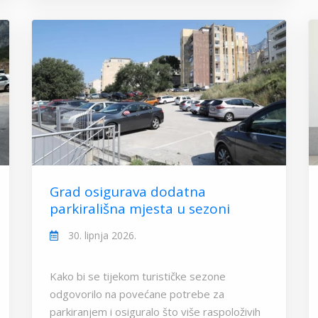
Grad osigurava dodatna
parkirališna mjesta u sezoni
30. lipnja 2026.
Kako bi se tijekom turističke sezone
odgovorilo na povećane potrebe za
parkiranjem i osiguralo što više raspoloživih