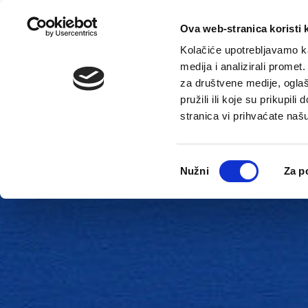
Ova web-stranica koristi 
Kolačiće upotrebljavamo ka
medija i analizirali promet
za društvene medije, oglaš
pružili ili koje su prikupil
stranica vi prihvaćate naš
Novosti
Gradska uprava
Odabir
Nužni
Za p
pristanka