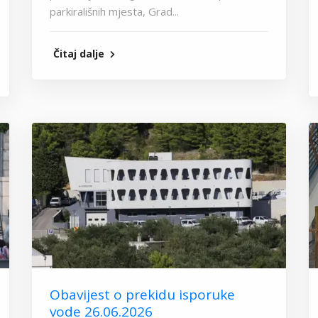
parkirališnih mjesta, Grad...
Čitaj dalje
Obavijest o prekidu isporuke
vode 26.06.2026