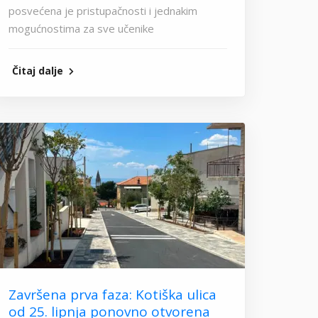
posvećena je pristupačnosti i jednakim
mogućnostima za sve učenike
Čitaj dalje
Završena prva faza: Kotiška ulica
od 25. lipnja ponovno otvorena