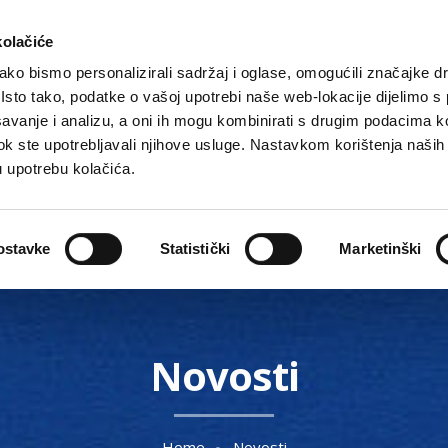
kolačiće
ko bismo personalizirali sadržaj i oglase, omogućili značajke d
. Isto tako, podatke o vašoj upotrebi naše web-lokacije dijelimo s
avanje i analizu, a oni ih mogu kombinirati s drugim podacima k
i dok ste upotrebljavali njihove usluge. Nastavkom korištenja naših
u upotrebu kolačića.
Gradske ustanove, tvrtke i škole
O Gradu
Akti 
ostavke
Statistički
Marketinški
Novosti
Home
Novosti