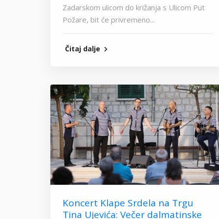
Zadarskom ulicom do križanja s Ulicom Put
Požare, bit će privremeno...
Čitaj dalje
Koncert Klape Srdela na Trgu
Tina Ujevića: Večer dalmatinske