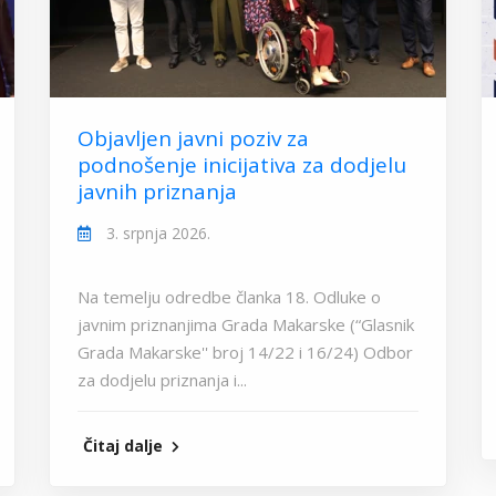
Objavljen javni poziv za
podnošenje inicijativa za dodjelu
javnih priznanja
3. srpnja 2026.
Na temelju odredbe članka 18. Odluke o
javnim priznanjima Grada Makarske (“Glasnik
Grada Makarske'' broj 14/22 i 16/24) Odbor
za dodjelu priznanja i...
Čitaj dalje