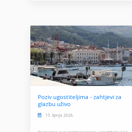
Poziv ugostiteljima - zahtjevi za
glazbu uživo
15. lipnja 2026.