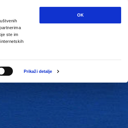
OK
ruštvenih
 partnerima
oje ste im
 internetskih
Grada
Kontakti
Unutarnja revizija
Prikaži detalje