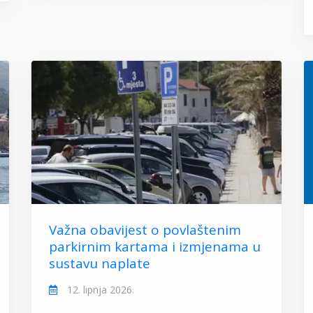
Važna obavijest o povlaštenim
parkirnim kartama i izmjenama u
sustavu naplate
12. lipnja 2026.