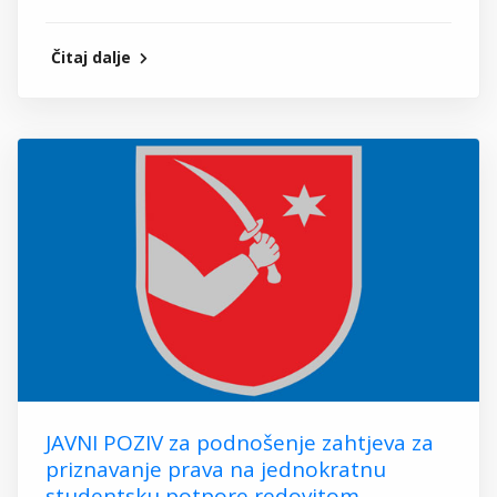
Čitaj dalje
JAVNI POZIV za podnošenje zahtjeva za
priznavanje prava na jednokratnu
studentsku potpore redovitom