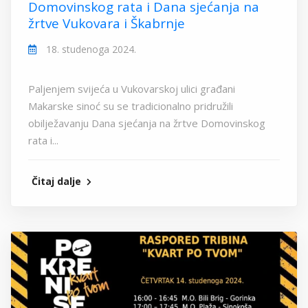
Domovinskog rata i Dana sjećanja na
žrtve Vukovara i Škabrnje
18. studenoga 2024.
Paljenjem svijeća u Vukovarskoj ulici građani
Makarske sinoć su se tradicionalno pridružili
obilježavanju Dana sjećanja na žrtve Domovinskog
rata i...
Čitaj dalje