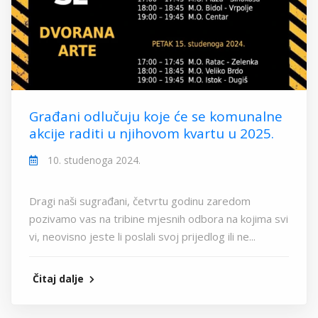
Građani odlučuju koje će se komunalne
akcije raditi u njihovom kvartu u 2025.
10. studenoga 2024.
Dragi naši sugrađani, četvrtu godinu zaredom
pozivamo vas na tribine mjesnih odbora na kojima svi
vi, neovisno jeste li poslali svoj prijedlog ili ne...
Čitaj dalje