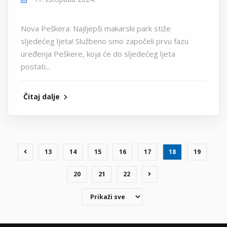
Nova Peškera: Najljepši makarski park stiže
sljedećeg ljeta! Službeno smo započeli prvu fazu
uređenja Peškere, koja će do sljedećeg ljeta
postati...
Čitaj dalje
13
14
15
16
17
18
19
20
21
22