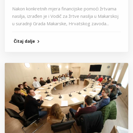
Nakon konkretnih mjera financijske pomoći žrtvama
nasilja, izrađen je i Vodič za žrtve nasilja u Makarskoj
u suradnji Grada Makarske, Hrvatskog zavoda...
Čitaj dalje