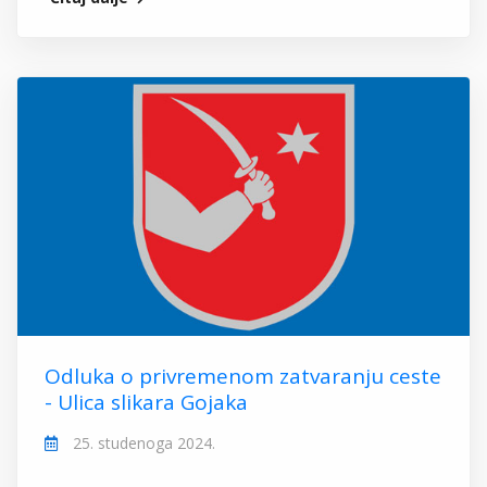
Odluka o privremenom zatvaranju ceste
- Ulica slikara Gojaka
25. studenoga 2024.