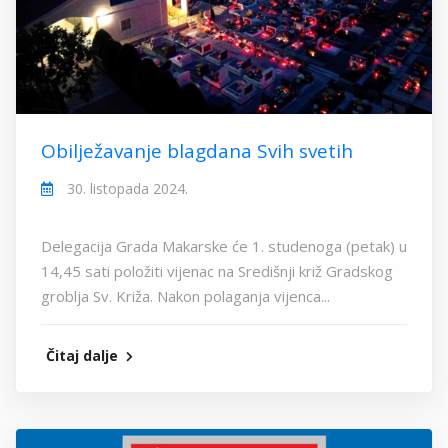
Obilježavanje blagdana Svih svetih
30. listopada 2024.
Delegacija Grada Makarske će 1. studenoga (petak) u
14,45 sati položiti vijenac na Središnji križ Gradskog
groblja Sv. Križa. Nakon polaganja vijenca...
Čitaj dalje