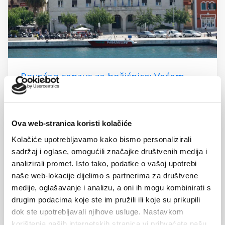
Povećan cenzus za božićnice: Većem
broju umirovljenika božićnice od 50,00
do 70,00 eura
19. studenoga 2024.
Ova web-stranica koristi kolačiće
Kolačiće upotrebljavamo kako bismo personalizirali
Ove godine božićnicu će dobiti veći broj makarskih
sadržaj i oglase, omogućili značajke društvenih medija i
umirovljenika jer je Grad Makarska cenzus za
analizirali promet. Isto tako, podatke o vašoj upotrebi
ostvarivanje prava odlučio podignuti sa 300,00 na...
naše web-lokacije dijelimo s partnerima za društvene
medije, oglašavanje i analizu, a oni ih mogu kombinirati s
drugim podacima koje ste im pružili ili koje su prikupili
Čitaj dalje
dok ste upotrebljavali njihove usluge. Nastavkom
korištenja naših internetskih stranica vi prihvaćate našu