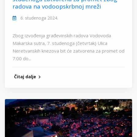
radova na vodoopskrbnoj mreži
6. studenoga 2024.
Zbog izvođenja građevinskih radova Vodovoda
Makarska sutra, 7. studenoga (četvrtak) Ulica
Neretvanskih knezova bit će zatvorena za promet od
7:00 do...
Čitaj dalje