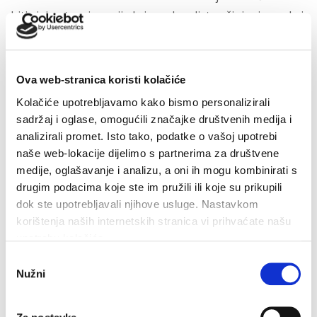
biti sjajan turnir, a nije krio zadovoljstvo činjenicom da i
će ove godine u Makarskoj nastupiti puno hrvatskih
predstavnica u glavnom ždrijebu.
Ova web-stranica koristi kolačiće
„Moja velika želja je da u finalu imamo Hrvaticu, pa
Kolačiće upotrebljavamo kako bismo personalizirali
neka bolja pobijedi“, poručio je Lukas.
sadržaj i oglase, omogućili značajke društvenih medija i
analizirali promet. Isto tako, podatke o vašoj upotrebi
naše web-lokacije dijelimo s partnerima za društvene
Zadnje vijesti
medije, oglašavanje i analizu, a oni ih mogu kombinirati s
drugim podacima koje ste im pružili ili koje su prikupili
dok ste upotrebljavali njihove usluge. Nastavkom
korištenja naših internetskih stranica vi prihvaćate našu
Makarska proslavila Dan pobjede uz Marka Škugora
upotrebu kolačića.
6. kolovoza 2026.
Odabir
Nužni
pristanka