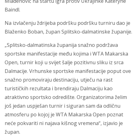
Mladenović na startu igra protiv Ukrajinke Kateryne
Baindl.
Na izvlačenju ždrijeba podršku podršku turniru dao je
Blaženko Boban, župan Splitsko-dalmatinske županije.
„Splitsko-dalmatinska županija snažno podržava
sportske manifestacije među kojima i WTA Makarska
Open, turnir koji u svijet šalje pozitivnu sliku iz srca
Dalmacije. Vrhunske sportske manifestacije poput ove
snažno promoviraju destinaciju, utječu na rast
turističkih rezultata i brendiraju Dalmaciju kao
atraktivno sportsko odredište. Organizatorima želim
još jedan uspješan turnir i siguran sam da odličnu
atmosferu po kojoj je WTA Makarska Open poznat
neće pokvariti ni najava kišnog vremena“, izjavio je
župan.