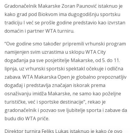
Gradonačelnik Makarske Zoran Paunović istaknuo je
kako grad pod Biokvom ima dugogodišnju sportsku
tradiciju I već se prošle godine predstavio kao izvrstan
domaćin i partner WTA turniru.
“Ove godine smo također pripremili vrhunski program
namijenjen svim uzrastima u sklopu WTA City
događanja pa sve posjetitelje Makarske, od 5. do 11.
lipnja, uz vrhunski sportski spektakl očekuje i odlična
zabava. WTA Makarska Open je globalno prepoznatljiv
događaj i predstavlja značajan iskorak prema
osnaživanju imidža Makarske, ne samo kao poželjne
turističke, već i sportske destinacije", rekao je
gradonačelnik i pozvao sve ljubitelje sporta i zabave da
budu dio WTA priče.
Direktor turnira Feliks Lukas istaknuo je kako će ovo