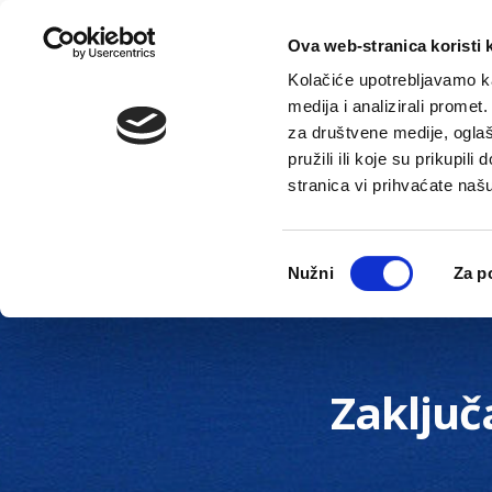
Ova web-stranica koristi 
Kolačiće upotrebljavamo ka
medija i analizirali promet
za društvene medije, oglaš
pružili ili koje su prikupil
stranica vi prihvaćate naš
Novosti
Gradska uprava
Odabir
Nužni
Za p
pristanka
Zaključ