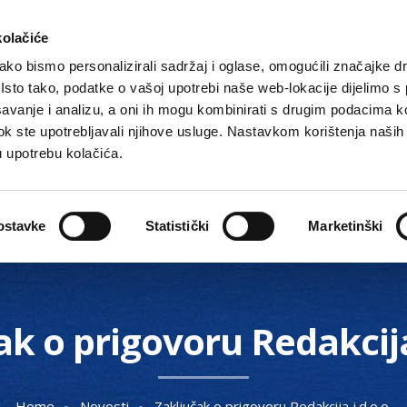
kolačiće
ko bismo personalizirali sadržaj i oglase, omogućili značajke d
. Isto tako, podatke o vašoj upotrebi naše web-lokacije dijelimo s
avanje i analizu, a oni ih mogu kombinirati s drugim podacima k
i dok ste upotrebljavali njihove usluge. Nastavkom korištenja naših
u upotrebu kolačića.
Gradske ustanove, tvrtke i škole
O Gradu
Akti 
ostavke
Statistički
Marketinški
ak o prigovoru Redakcija 
Home
Novosti
Zaključak o prigovoru Redakcija j.d.o.o.