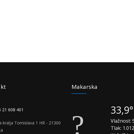
kt
Makarska
33,9
 21 608 401
Vlažnost:
5
a kralja Tomislava 1 HR - 21300
Tlak:
1.01
ka