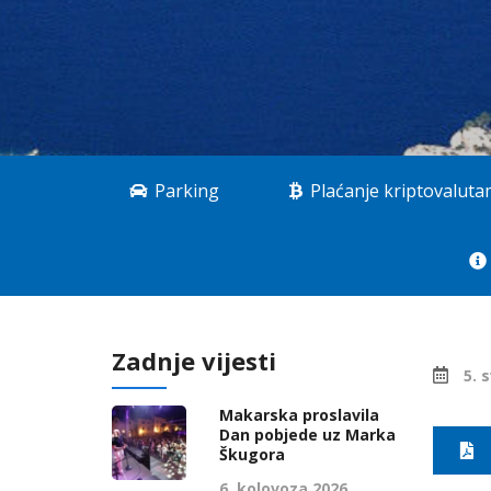
Parking
Plaćanje kriptovalut
Zadnje vijesti
5. 
Makarska proslavila
Dan pobjede uz Marka
Škugora
6. kolovoza 2026.