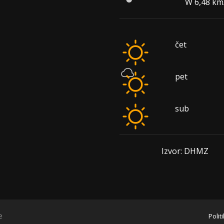
W 6,48 km
čet
pet
sub
Izvor: DHMZ
e
Polit