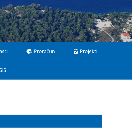
asci
Proračun
Projekti
GIS