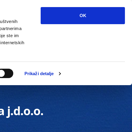
OK
ruštvenih
 partnerima
oje ste im
 internetskih
Grada
Kontakti
Unutarnja revizija
Prikaži detalje
j.d.o.o.