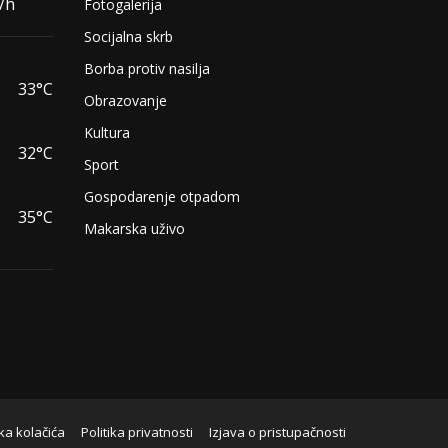
/h
Fotogalerija
Socijalna skrb
Borba protiv nasilja
33°C
Obrazovanje
Kultura
32°C
Sport
Gospodarenje otpadom
35°C
Makarska uživo
ika kolačića
Politika privatnosti
Izjava o pristupačnosti