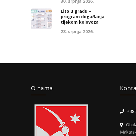
30. srpnja 2026.
Lito u gradu –
program događanja
tijekom kolovoza
28. srpnja 2026.
O nama
Konta
+385
Obal
Makars