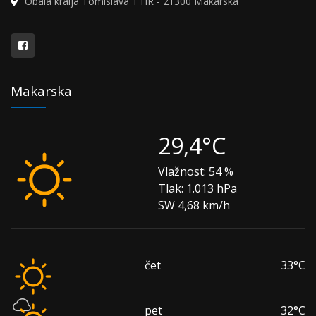
Obala kralja Tomislava 1 HR - 21300 Makarska
Makarska
29,4°C
Vlažnost:
54 %
Tlak:
1.013 hPa
SW 4,68 km/h
čet
33°C
pet
32°C