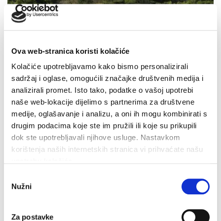
Ova web-stranica koristi kolačiće
Kolačiće upotrebljavamo kako bismo personalizirali
sadržaj i oglase, omogućili značajke društvenih medija i
analizirali promet. Isto tako, podatke o vašoj upotrebi
naše web-lokacije dijelimo s partnerima za društvene
medije, oglašavanje i analizu, a oni ih mogu kombinirati s
drugim podacima koje ste im pružili ili koje su prikupili
dok ste upotrebljavali njihove usluge. Nastavkom
korištenja naših internetskih stranica vi prihvaćate našu
upotrebu kolačića.
Odabir
Obavijest Vodovoda o prekidu vodoopskrbe za danas 3.
Nužni
pristanka
kolovoza
3. kolovoza 2026.
Za postavke