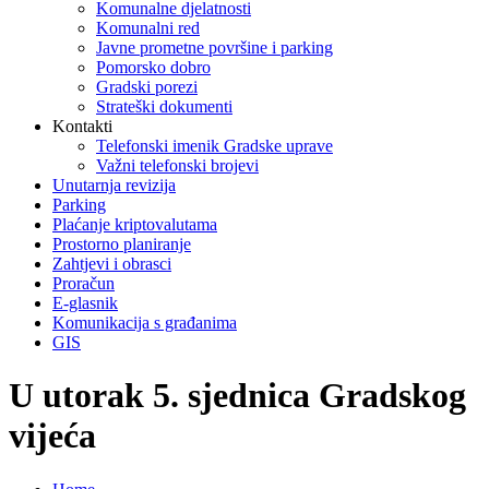
Komunalne djelatnosti
Komunalni red
Javne prometne površine i parking
Pomorsko dobro
Gradski porezi
Strateški dokumenti
Kontakti
Telefonski imenik Gradske uprave
Važni telefonski brojevi
Unutarnja revizija
Parking
Plaćanje kriptovalutama
Prostorno planiranje
Zahtjevi i obrasci
Proračun
E-glasnik
Komunikacija s građanima
GIS
U utorak 5. sjednica Gradskog
vijeća