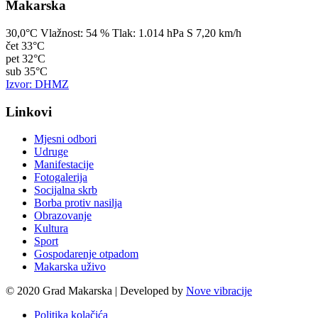
Makarska
30,0°C
Vlažnost:
54 %
Tlak:
1.014 hPa
S 7,20 km/h
čet
33°C
pet
32°C
sub
35°C
Izvor: DHMZ
Linkovi
Mjesni odbori
Udruge
Manifestacije
Fotogalerija
Socijalna skrb
Borba protiv nasilja
Obrazovanje
Kultura
Sport
Gospodarenje otpadom
Makarska uživo
© 2020 Grad Makarska | Developed by
Nove vibracije
Politika kolačića