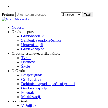
Pretraga
Novosti
Gradska uprava
Gradonačelnik
Zamjenica gradonačelnika
Upravni odjeli
Gradsko vijeće
Gradske ustanove, tvrtke i škole
Tvrtke
Ustanove
Škole
O Gradu
Povijest grada
Grb i zastava
Dobitnici nagrada i počasni građani
Gradovi prijatelji
Fotogalerija
Manifestacije
Akti Grada
Važniji akti