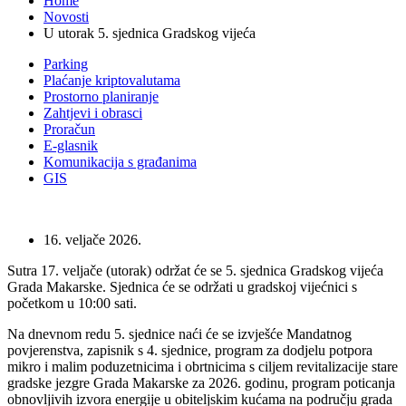
Home
Novosti
U utorak 5. sjednica Gradskog vijeća
Parking
Plaćanje kriptovalutama
Prostorno planiranje
Zahtjevi i obrasci
Proračun
E-glasnik
Komunikacija s građanima
GIS
16. veljače 2026.
Sutra 17. veljače (utorak) održat će se 5. sjednica Gradskog vijeća
Grada Makarske. Sjednica će se održati u gradskoj vijećnici s
početkom u 10:00 sati.
Na dnevnom redu 5. sjednice naći će se izvješće Mandatnog
povjerenstva, zapisnik s 4. sjednice, program za dodjelu potpora
mikro i malim poduzetnicima i obrtnicima s ciljem revitalizacije stare
gradske jezgre Grada Makarske za 2026. godinu, program poticanja
obnovljivih izvora energije u obiteljskim kućama na području grada