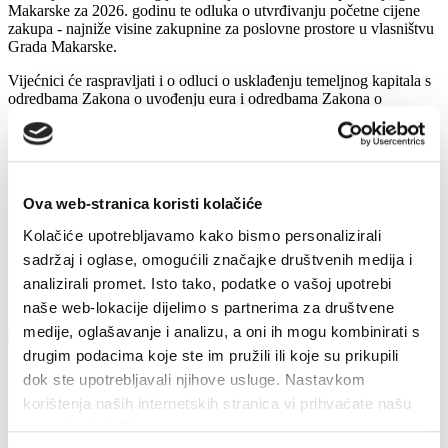
Makarske za 2026. godinu te odluka o utvrđivanju početne cijene
zakupa - najniže visine zakupnine za poslovne prostore u vlasništvu
Grada Makarske.
Vijećnici će raspravljati i o odluci o usklađenju temeljnog kapitala s
odredbama Zakona o uvođenju eura i odredbama Zakona o
trgovačkim društvima, o povećanju temeljnog kapitala uplatom u
novcu te usvajanju Izjave o osnivanju trgovačkog društva
STAMBENO GOSPODARSTVO MAKARSKA d.o.o., odluci o
rasporedu sredstava političkim strankama iz Proračuna Grada
Makarske u 2026. godini, odluci o ukidanju statusa javnog dobra u
Ova web-stranica koristi kolačiće
općoj uporabi te odluci o ispravku pogreške u Odluci o komunalnoj
naknadi.
Kolačiće upotrebljavamo kako bismo personalizirali
sadržaj i oglase, omogućili značajke društvenih medija i
analizirali promet. Isto tako, podatke o vašoj upotrebi
Zadnje vijesti
naše web-lokacije dijelimo s partnerima za društvene
medije, oglašavanje i analizu, a oni ih mogu kombinirati s
drugim podacima koje ste im pružili ili koje su prikupili
Završeni građevinski radovi na novom futsal i
dok ste upotrebljavali njihove usluge. Nastavkom
dječjem igralištu
korištenja naših internetskih stranica vi prihvaćate našu
upotrebu kolačića.
7. kolovoza 2026.