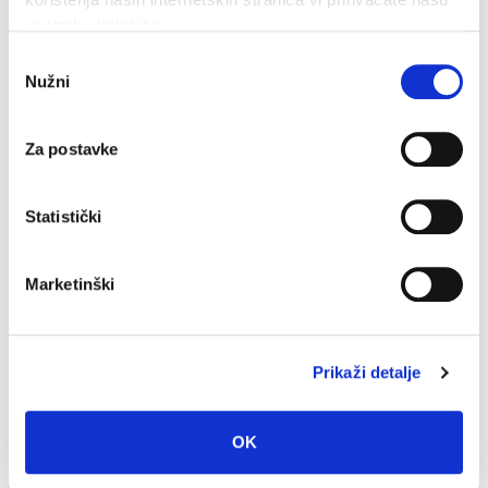
upotrebu kolačića.
Odabir
Nužni
pristanka
Dan pobjede i domovinske zahvalnosti i Dan hrvatskih
branitelja: Program obilježavanja u Makarskoj
Za postavke
4. kolovoza 2026.
Statistički
Marketinški
Prikaži detalje
OK