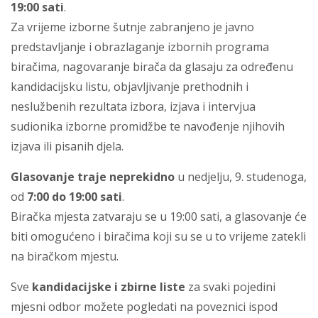
19:00 sati
.
Za vrijeme izborne šutnje zabranjeno je javno
predstavljanje i obrazlaganje izbornih programa
biračima, nagovaranje birača da glasaju za određenu
kandidacijsku listu, objavljivanje prethodnih i
neslužbenih rezultata izbora, izjava i intervjua
sudionika izborne promidžbe te navođenje njihovih
izjava ili pisanih djela.
Glasovanje traje neprekidno
u nedjelju, 9. studenoga,
od
7:00 do 19:00 sati
.
Biračka mjesta zatvaraju se u 19:00 sati, a glasovanje će
biti omogućeno i biračima koji su se u to vrijeme zatekli
na biračkom mjestu.
Sve
kandidacijske i zbirne liste
za svaki pojedini
mjesni odbor možete pogledati na poveznici ispod