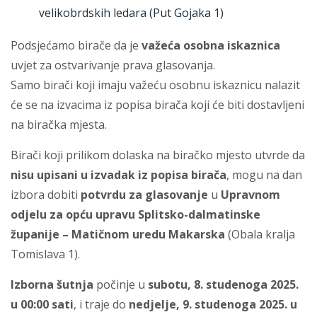
velikobrdskih ledara (Put Gojaka 1)
Podsjećamo birače da je
važeća osobna iskaznica
uvjet za ostvarivanje prava glasovanja.
Samo birači koji imaju važeću osobnu iskaznicu nalazit
će se na izvacima iz popisa birača koji će biti dostavljeni
na biračka mjesta.
Birači koji prilikom dolaska na biračko mjesto utvrde da
nisu upisani u izvadak iz popisa birača
, mogu na dan
izbora dobiti
potvrdu za glasovanje
u
Upravnom
odjelu za opću upravu Splitsko-dalmatinske
županije – Matičnom uredu Makarska
(Obala kralja
Tomislava 1).
Izborna šutnja
počinje u
subotu, 8. studenoga 2025.
u 00:00 sati
, i traje do
nedjelje, 9. studenoga 2025. u