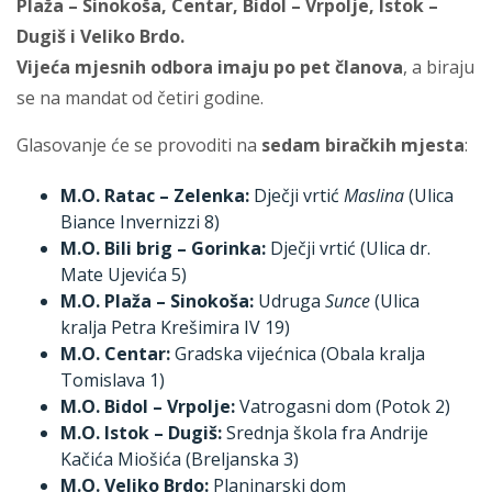
Plaža – Sinokoša, Centar, Bidol – Vrpolje, Istok –
Dugiš i Veliko Brdo.
Vijeća mjesnih odbora imaju po pet članova
, a biraju
se na mandat od četiri godine.
Glasovanje će se provoditi na
sedam biračkih mjesta
:
M.O. Ratac – Zelenka:
Dječji vrtić
Maslina
(Ulica
Biance Invernizzi 8)
M.O. Bili brig – Gorinka:
Dječji vrtić (Ulica dr.
Mate Ujevića 5)
M.O. Plaža – Sinokoša:
Udruga
Sunce
(Ulica
kralja Petra Krešimira IV 19)
M.O. Centar:
Gradska vijećnica (Obala kralja
Tomislava 1)
M.O. Bidol – Vrpolje:
Vatrogasni dom (Potok 2)
M.O. Istok – Dugiš:
Srednja škola fra Andrije
Kačića Miošića (Breljanska 3)
M.O. Veliko Brdo:
Planinarski dom