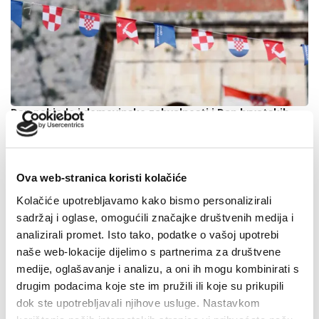
Dan pobjede i domovinske zahvalnosti i Dan hrvatskih
branitelja: Program obilježavanja u Makarskoj
4. kolovoza 2026.
Ova web-stranica koristi kolačiće
Kolačiće upotrebljavamo kako bismo personalizirali
sadržaj i oglase, omogućili značajke društvenih medija i
analizirali promet. Isto tako, podatke o vašoj upotrebi
naše web-lokacije dijelimo s partnerima za društvene
medije, oglašavanje i analizu, a oni ih mogu kombinirati s
drugim podacima koje ste im pružili ili koje su prikupili
dok ste upotrebljavali njihove usluge. Nastavkom