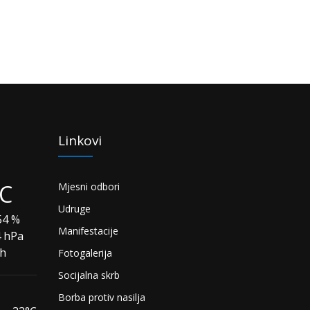
Linkovi
°C
Mjesni odbori
Udruge
4 %
Manifestacije
4 hPa
/h
Fotogalerija
Socijalna skrb
Borba protiv nasilja