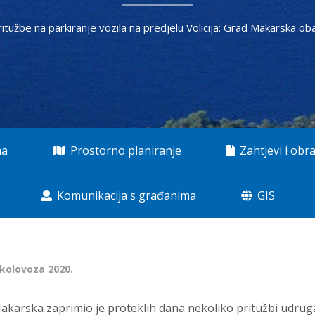
ritužbe na parkiranje vozila na predjelu Volicija: Grad Makarska ob
ma
Prostorno planiranje
Zahtjevi i obra
Komunikacija s građanima
GIS
 kolovoza 2020.
akarska zaprimio je proteklih dana nekoliko pritužbi udrug