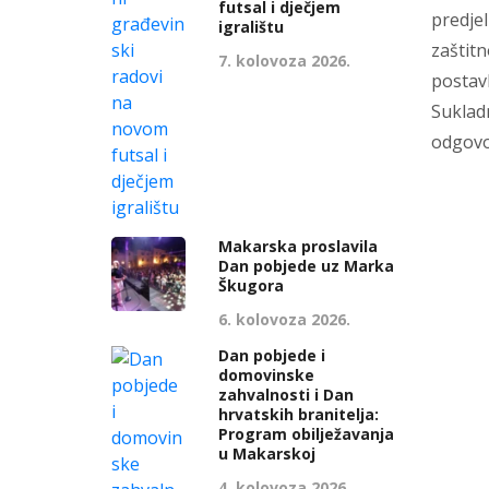
futsal i dječjem
predjel
igralištu
zaštit
7. kolovoza 2026.
postav
Suklad
odgovo
Makarska proslavila
Dan pobjede uz Marka
Škugora
6. kolovoza 2026.
Dan pobjede i
domovinske
zahvalnosti i Dan
hrvatskih branitelja:
Program obilježavanja
u Makarskoj
4. kolovoza 2026.