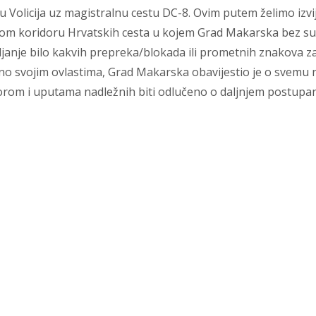
u Volicija uz magistralnu cestu DC-8. Ovim putem želimo izvij
nom koridoru Hrvatskih cesta u kojem Grad Makarska bez sug
ljanje bilo kakvih prepreka/blokada ili prometnih znakova z
no svojim ovlastima, Grad Makarska obavijestio je o svemu n
rom i uputama nadležnih biti odlučeno o daljnjem postupanj