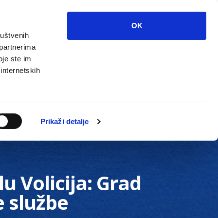
OK
ruštvenih
 partnerima
oje ste im
 internetskih
Grada
Kontakti
Unutarnja revizija
Prikaži detalje
u Volicija: Grad
 službe