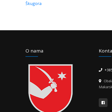
O nama
Konta
+385
Obal
Makars