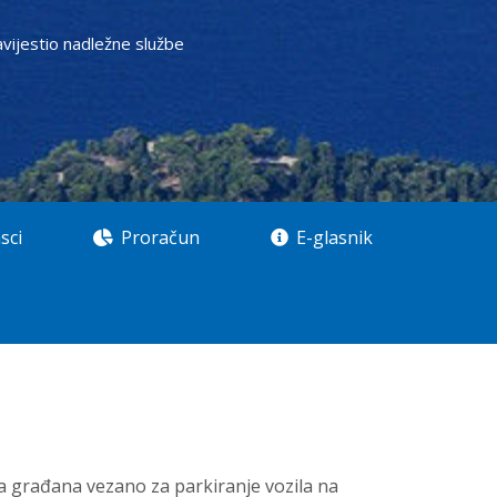
avijestio nadležne službe
sci
Proračun
E-glasnik
a građana vezano za parkiranje vozila na