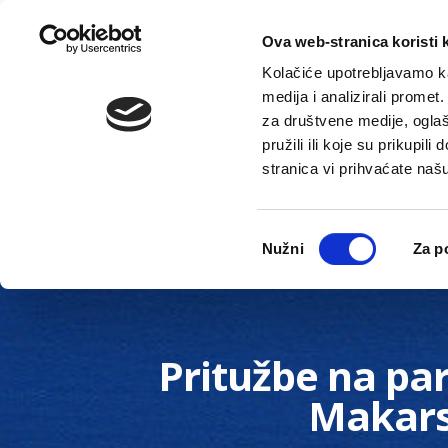
Ova web-stranica koristi 
Kolačiće upotrebljavamo ka
medija i analizirali promet
za društvene medije, oglaš
pružili ili koje su prikupil
stranica vi prihvaćate naš
Novosti
Gradska uprava
Odabir
Nužni
Za p
pristanka
Pritužbe na par
Makars