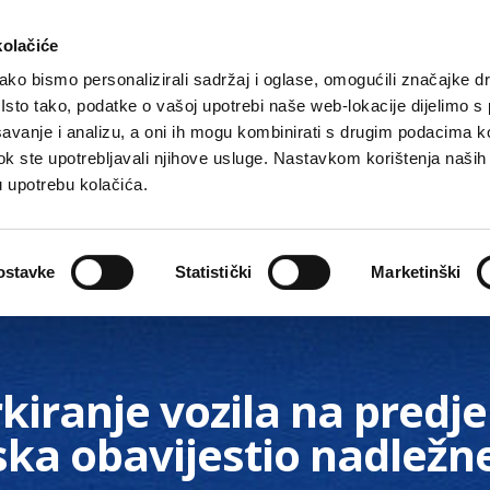
kolačiće
ko bismo personalizirali sadržaj i oglase, omogućili značajke d
. Isto tako, podatke o vašoj upotrebi naše web-lokacije dijelimo s
avanje i analizu, a oni ih mogu kombinirati s drugim podacima k
i dok ste upotrebljavali njihove usluge. Nastavkom korištenja naših
u upotrebu kolačića.
Gradske ustanove, tvrtke i škole
O Gradu
Akti 
ostavke
Statistički
Marketinški
kiranje vozila na predjel
ka obavijestio nadležne