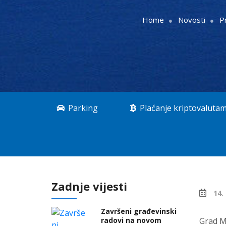
Home
Novosti
P
Parking
Plaćanje kriptovaluta
Zadnje vijesti
14.
Završeni građevinski
radovi na novom
Grad M