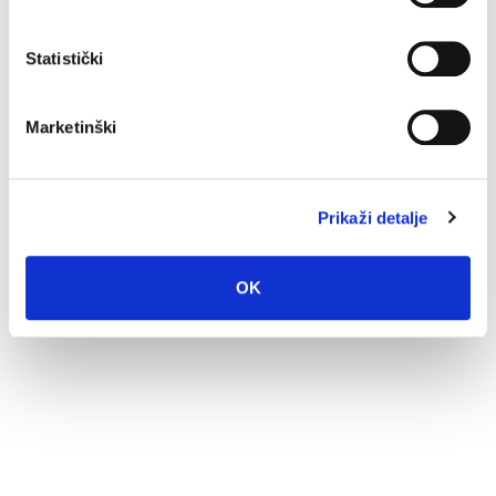
4. kolovoza 2026.
Statistički
Obavijest Vodovoda o prekidu vodoopskrbe za danas 3.
kolovoza
Marketinški
3. kolovoza 2026.
Prikaži detalje
Dan pobjede uz koncert Marka Škugora
30. srpnja 2026.
OK
O nama