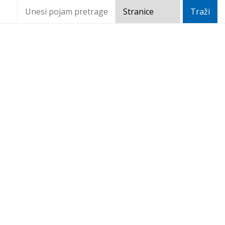
Priopćenje 6. svibnja: U
županiji samo jedan novi
slučaj zaraze
Home
Novosti