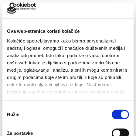
Završeni građevinski radovi na novom futsal i dječjem
igralištu
7. kolovoza 2026.
Ova web-stranica koristi kolačiće
Kolačiće upotrebljavamo kako bismo personalizirali
Makarska proslavila Dan pobjede uz Marka Škugora
sadržaj i oglase, omogućili značajke društvenih medija i
6. kolovoza 2026.
analizirali promet. Isto tako, podatke o vašoj upotrebi
naše web-lokacije dijelimo s partnerima za društvene
medije, oglašavanje i analizu, a oni ih mogu kombinirati s
drugim podacima koje ste im pružili ili koje su prikupili
Dan pobjede i domovinske zahvalnosti i Dan hrvatskih
dok ste upotrebljavali njihove usluge. Nastavkom
branitelja: Program obilježavanja u Makarskoj
korištenja naših internetskih stranica vi prihvaćate našu
4. kolovoza 2026.
upotrebu kolačića.
Odabir
Nužni
pristanka
U petak 7. kolovoza besplatan ulaz u Veliki Kaštel u
Kotišini
Za postavke