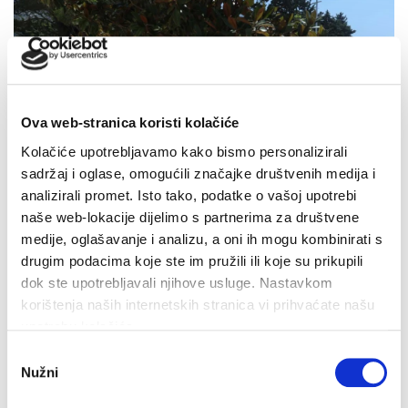
Ova web-stranica koristi kolačiće
Kolačiće upotrebljavamo kako bismo personalizirali
sadržaj i oglase, omogućili značajke društvenih medija i
analizirali promet. Isto tako, podatke o vašoj upotrebi
naše web-lokacije dijelimo s partnerima za društvene
medije, oglašavanje i analizu, a oni ih mogu kombinirati s
drugim podacima koje ste im pružili ili koje su prikupili
dok ste upotrebljavali njihove usluge. Nastavkom
korištenja naših internetskih stranica vi prihvaćate našu
upotrebu kolačića.
Odabir
Završeni građevinski radovi na novom futsal i dječjem
Nužni
igralištu
pristanka
7. kolovoza 2026.