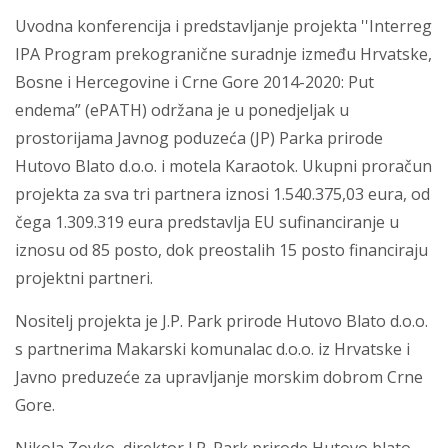
Uvodna konferencija i predstavljanje projekta ''Interreg
IPA Program prekogranične suradnje između Hrvatske,
Bosne i Hercegovine i Crne Gore 2014-2020: Put
endema” (ePATH) održana je u ponedjeljak u
prostorijama Javnog poduzeća (JP) Parka prirode
Hutovo Blato d.o.o. i motela Karaotok. Ukupni proračun
projekta za sva tri partnera iznosi 1.540.375,03 eura, od
čega 1.309.319 eura predstavlja EU sufinanciranje u
iznosu od 85 posto, dok preostalih 15 posto financiraju
projektni partneri.
Nositelj projekta je J.P. Park prirode Hutovo Blato d.o.o.
s partnerima Makarski komunalac d.o.o. iz Hrvatske i
Javno preduzeće za upravljanje morskim dobrom Crne
Gore.
Nikola Zovko, direktor J.P. Park prirode Hutovo blato