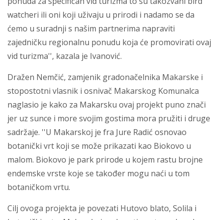
ponuda za specifičan vid turizma to su takozvani bird
watcheri ili oni koji uživaju u prirodi i nadamo se da
ćemo u suradnji s našim partnerima napraviti
zajedničku regionalnu ponudu koja će promovirati ovaj
vid turizma'', kazala je Ivanović.
Dražen Nemčić, zamjenik gradonačelnika Makarske i
stopostotni vlasnik i osnivač Makarskog Komunalca
naglasio je kako za Makarsku ovaj projekt puno znači
jer uz sunce i more svojim gostima mora pružiti i druge
sadržaje. ''U Makarskoj je fra Jure Radić osnovao
botanički vrt koji se može prikazati kao Biokovo u
malom. Biokovo je park prirode u kojem rastu brojne
endemske vrste koje se također mogu naći u tom
botaničkom vrtu.
Cilj ovoga projekta je povezati Hutovo blato, Solila i