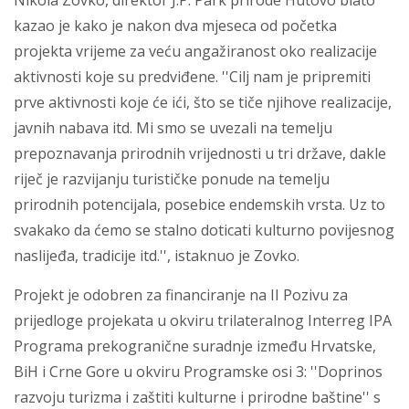
kazao je kako je nakon dva mjeseca od početka
projekta vrijeme za veću angažiranost oko realizacije
aktivnosti koje su predviđene. ''Cilj nam je pripremiti
prve aktivnosti koje će ići, što se tiče njihove realizacije,
javnih nabava itd. Mi smo se uvezali na temelju
prepoznavanja prirodnih vrijednosti u tri države, dakle
riječ je razvijanju turističke ponude na temelju
prirodnih potencijala, posebice endemskih vrsta. Uz to
svakako da ćemo se stalno doticati kulturno povijesnog
naslijeđa, tradicije itd.'', istaknuo je Zovko.
Projekt je odobren za financiranje na II Pozivu za
prijedloge projekata u okviru trilateralnog Interreg IPA
Programa prekogranične suradnje između Hrvatske,
BiH i Crne Gore u okviru Programske osi 3: ''Doprinos
razvoju turizma i zaštiti kulturne i prirodne baštine'' s