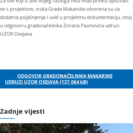
Za sve koji iz bilo kojeg razloga nisu imali priliku upoznati
se s projektom, vrata Grada Makarske otvorena su za
dodatna pojašnjenja i uvid u projektnu dokumentaciju, stoji
u odgovoru gradonačelnika Zorana Paunovića udruzi
UZOR Osejava.
ODGOVOR GRADONAČELNIKA MAKARSKE
UDRUZI UZOR OSEJAVA (137,064 kB)
Zadnje vijesti