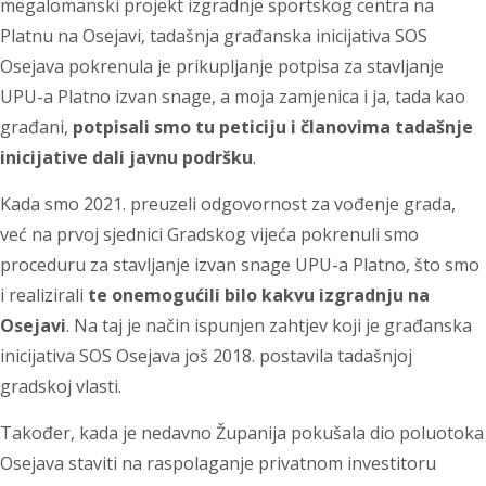
megalomanski projekt izgradnje sportskog centra na
Platnu na Osejavi, tadašnja građanska inicijativa SOS
Osejava pokrenula je prikupljanje potpisa za stavljanje
UPU-a Platno izvan snage, a moja zamjenica i ja, tada kao
građani,
potpisali smo tu peticiju i članovima tadašnje
inicijative dali javnu podršku
.
Kada smo 2021. preuzeli odgovornost za vođenje grada,
već na prvoj sjednici Gradskog vijeća pokrenuli smo
proceduru za stavljanje izvan snage UPU-a Platno, što smo
i realizirali
te onemogućili bilo kakvu izgradnju na
Osejavi
. Na taj je način ispunjen zahtjev koji je građanska
inicijativa SOS Osejava još 2018. postavila tadašnjoj
gradskoj vlasti.
Također, kada je nedavno Županija pokušala dio poluotoka
Osejava staviti na raspolaganje privatnom investitoru