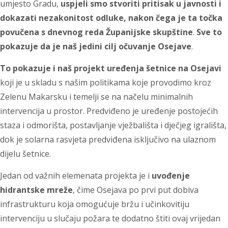
umjesto Gradu,
uspjeli smo stvoriti pritisak u javnosti i
dokazati nezakonitost odluke, nakon čega je ta točka
povučena s dnevnog reda Županijske skupštine
.
Sve to
pokazuje da je naš jedini cilj očuvanje Osejave
.
To pokazuje i naš projekt uređenja šetnice na Osejavi
koji je u skladu s našim politikama koje provodimo kroz
Zelenu Makarsku i temelji se na načelu minimalnih
intervencija u prostor. Predviđeno je uređenje postojećih
staza i odmorišta, postavljanje vježbališta i dječjeg igrališta,
dok je solarna rasvjeta predviđena isključivo na ulaznom
dijelu šetnice.
Jedan od važnih elemenata projekta je i
uvođenje
hidrantske mreže
, čime Osejava po prvi put dobiva
infrastrukturu koja omogućuje bržu i učinkovitiju
intervenciju u slučaju požara te dodatno štiti ovaj vrijedan