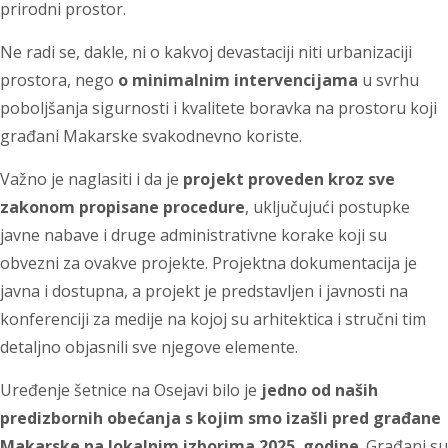
prirodni prostor.
Ne radi se, dakle, ni o kakvoj devastaciji niti urbanizaciji
prostora, nego
o minimalnim intervencijama
u svrhu
poboljšanja sigurnosti i kvalitete boravka na prostoru koji
građani Makarske svakodnevno koriste.
Važno je naglasiti i da je
projekt proveden kroz sve
zakonom propisane procedure
, uključujući postupke
javne nabave i druge administrativne korake koji su
obvezni za ovakve projekte. Projektna dokumentacija je
javna i dostupna, a projekt je predstavljen i javnosti na
konferenciji za medije na kojoj su arhitektica i stručni tim
detaljno objasnili sve njegove elemente.
Uređenje šetnice na Osejavi bilo je
jedno od naših
predizbornih obećanja s kojim smo izašli pred građane
Makarske na lokalnim izborima 2025. godine
. Građani su