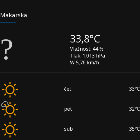
Makarska
33,8°C
Vlažnost:
44 %
Tlak:
1.013 hPa
W 5,76 km/h
čet
33°C
pet
32°C
sub
35°C