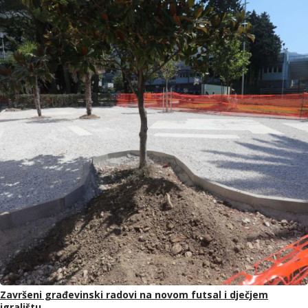
Završeni građevinski radovi na novom futsal i dječjem
igralištu