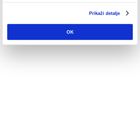
Prikaži detalje
OK
O nama
HR - 21300 Makarska
Obala kralja Tomislava 1
Tel: +385 21 608 401
Fax: +385 21 612 046
OIB: 53515145212
MB: 02595575
IBAN: HR41 2390001 1824900000