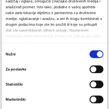
sadržaj i oglase, omogućili značajke društvenih medija i
Dan pobjede i domovinske zahvalnosti i Dan hrvatskih
analizirali promet. Isto tako, podatke o vašoj upotrebi
branitelja: Program obilježavanja u Makarskoj
naše web-lokacije dijelimo s partnerima za društvene
4. kolovoza 2026.
medije, oglašavanje i analizu, a oni ih mogu kombinirati s
drugim podacima koje ste im pružili ili koje su prikupili
dok ste upotrebljavali njihove usluge. Nastavkom
U petak 7. kolovoza besplatan ulaz u Veliki Kaštel u Kotišini
korištenja naših internetskih stranica vi prihvaćate našu
upotrebu kolačića.
4. kolovoza 2026.
Odabir
Nužni
pristanka
Obavijest Vodovoda o prekidu vodoopskrbe za danas 3.
kolovoza
Za postavke
3. kolovoza 2026.
Statistički
Dan pobjede uz koncert Marka Škugora
30. srpnja 2026.
Marketinški