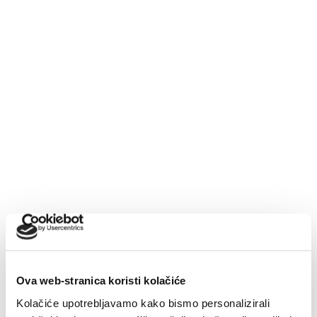
kB)
PRILOG (15,397 kB)
Zadnje vijesti
Završeni građevinski radovi na novom futsal i dječjem
igralištu
7. kolovoza 2026.
Makarska proslavila Dan pobjede uz Marka Škugora
6. kolovoza 2026.
Ova web-stranica koristi kolačiće
Kolačiće upotrebljavamo kako bismo personalizirali