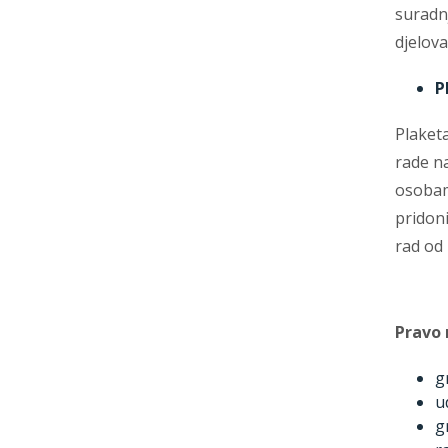
suradn
djelov
P
Plaket
rade n
osobam
pridoni
rad od
Pravo 
g
u
g