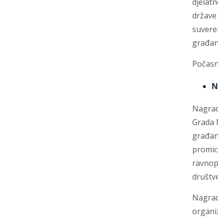
djelatn
države 
suvere
građan
Počasn
N
Nagrad
Grada 
građan
promica
ravnopr
društv
Nagra
organiz