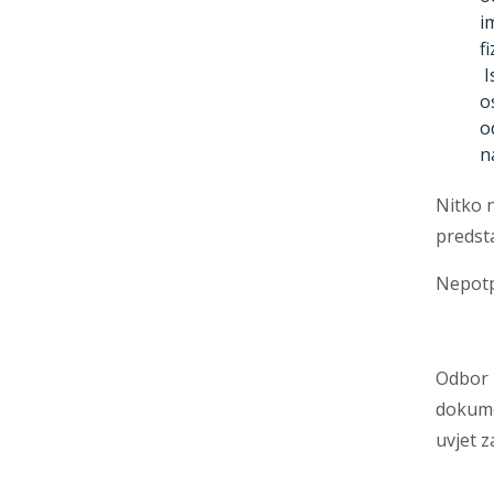
i
f
I
o
o
na
Nitko n
predsta
Nepotpu
Odbor z
dokumen
uvjet z