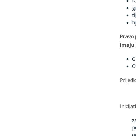
r
g
t
t
Pravo 
imaju i
G
O
Prijed
Inicija
z
p
o