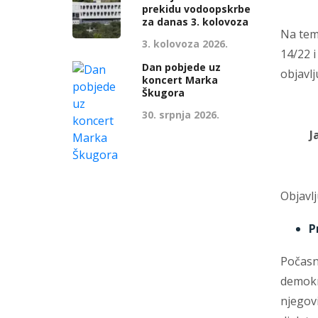
prekidu vodoopskrbe
za danas 3. kolovoza
Na tem
3. kolovoza 2026.
14/22 i
Dan pobjede uz
objavlj
koncert Marka
Škugora
30. srpnja 2026.
J
Objavlj
P
Počasn
demokr
njegovi