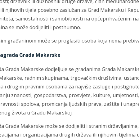
osti; državnik ili dužnosnik druge države, član međunarodn
ili njihovih tijela posebno zaslužan za Grad Makarsku i Rep
niteta, samostalnosti i samobitnosti na općeprihvaćenim na
ina se može dodijeliti i posthumno.
im građaninom može se proglasiti osoba koja nema prebiva
agrada Grada Makarske
a Grada Makarske
dodjeljuje se građanima Grada Makarske
Makarske, radnim skupinama, trgovačkim društvima, ustan
a i drugim pravnim osobama za najviše zasluge i postignute
nju znanosti, gospodarstva, prosvjete, kulture, umjetnosti, 
avnosti spolova, promicanja ljudskih prava, zaštite i unapr
enog života u Gradu Makarskoj.
da Grada Makarske
može se dodijeliti i stranim državljanim
acijama i organizacijama drugih država ili njihovim tijelima