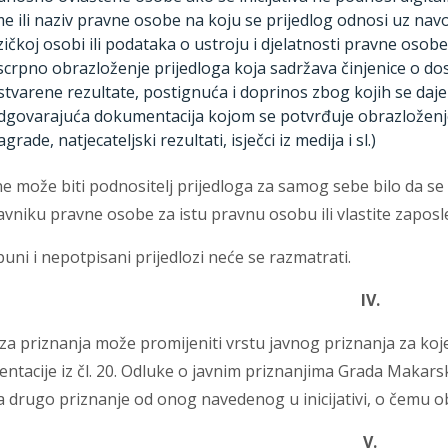
me ili naziv pravne osobe na koju se prijedlog odnosi uz na
izičkoj osobi ili podataka o ustroju i djelatnosti pravne osobe
scrpno obrazloženje prijedloga koja sadržava činjenice o 
stvarene rezultate, postignuća i doprinos zbog kojih se daje 
dgovarajuća dokumentacija kojom se potvrđuje obrazloženje (o
grade, natjecateljski rezultati, isječci iz medija i sl.)
e može biti podnositelj prijedloga za samog sebe bilo da se r
vniku pravne osobe za istu pravnu osobu ili vlastite zaposl
ni i nepotpisani prijedlozi neće se razmatrati.
IV.
a priznanja može promijeniti vrstu javnog priznanja za koje
tacije iz čl. 20. Odluke o javnim priznanjima Grada Makars
a drugo priznanje od onog navedenog u inicijativi, o čemu o
V.