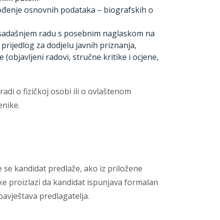
vođenje osnovnih podataka – biografskih o
dosadašnjem radu s posebnim naglaskom na
prijedlog za dodjelu javnih priznanja,
bjavljeni radovi, stručne kritike i ocjene,
adi o fizičkoj osobi ili o ovlaštenom
enike.
 se kandidat predlaže, ako iz priložene
ke proizlazi da kandidat ispunjava formalan
bavještava predlagatelja.