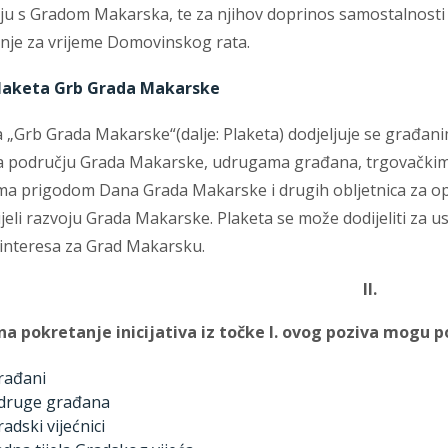
ju s Gradom Makarska, te za njihov doprinos samostalnosti
anje za vrijeme Domovinskog rata.
laketa Grb Grada Makarske
a „Grb Grada Makarske“
(dalje: Plaketa) dodjeljuje se građ
a području Grada Makarske, udrugama građana, trgovačkim
a prigodom Dana Grada Makarske i drugih obljetnica za op
jeli razvoju Grada Makarske. Plaketa se može dodijeliti za us
 interesa za Grad Makarsku.
II.
na pokretanje inicijativa iz točke I. ovog poziva mogu po
rađani
druge građana
radski vijećnici