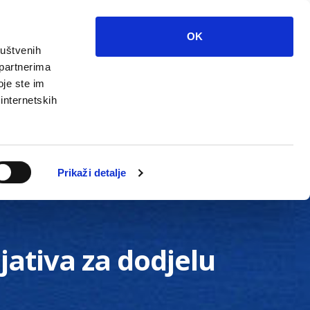
OK
ruštvenih
 partnerima
oje ste im
 internetskih
Grada
Kontakti
Unutarnja revizija
Prikaži detalje
jativa za dodjelu