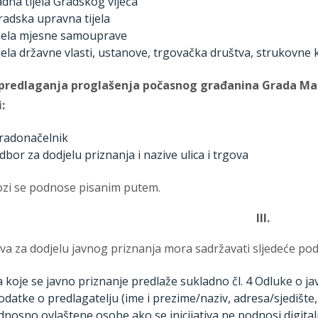
adna tijela Gradskog vijeća
radska upravna tijela
ijela mjesne samouprave
ijela državne vlasti, ustanove, trgovačka društva, strukovne
predlaganja proglašenja počasnog građanina Grada Maka
:
radonačelnik
dbor za dodjelu priznanja i nazive ulica i trgova
lozi se podnose pisanim putem.
III.
tiva za dodjelu javnog priznanja mora sadržavati sljedeće pod
a koje se javno priznanje predlaže sukladno čl. 4 Odluke o j
odatke o predlagatelju (ime i prezime/naziv, adresa/sjedište,
dnosno ovlaštene osobe ako se inicijativa ne podnosi digit