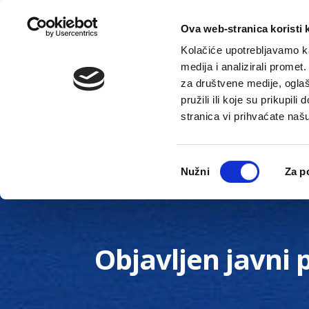
Ova web-stranica koristi 
Kolačiće upotrebljavamo ka
medija i analizirali promet
za društvene medije, oglaš
pružili ili koje su prikupil
stranica vi prihvaćate naš
Novosti
Gradska uprava
Odabir
Nužni
Za p
pristanka
Objavljen javni 