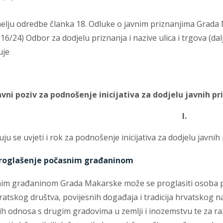
elju odredbe članka 18. Odluke o javnim priznanjima Grada 
 16/24) Odbor za dodjelu priznanja i nazive ulica i trgova (da
uje
avni poziv za podnošenje inicijativa za dodjelu javnih p
I.
uju se uvjeti i rok za podnošenje inicijativa za dodjelu javni
roglašenje počasnim građaninom
im građaninom Grada Makarske može se proglasiti osoba po
atskog društva, povijesnih događaja i tradicija hrvatskog n
h odnosa s drugim gradovima u zemlji i inozemstvu te za ra