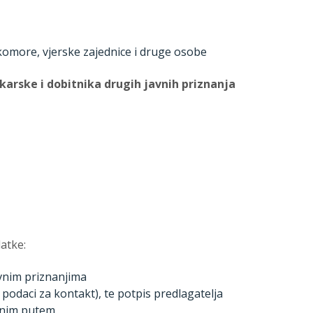
 komore, vjerske zajednice i druge osobe
rske i dobitnika drugih javnih priznanja
atke:
avnim priznanjima
 podaci za kontakt), te potpis predlagatelja
alnim putem