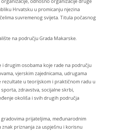
e organizacije, odnosno organizacije druge
ubliku Hrvatsku u promicanju njezina
čelima suvremenog svijeta. Titula počasnog
lište na području Grada Makarske.
 i drugim osobama koje rade na području
ovama, vjerskim zajednicama, udrugama
 rezultate u teorijskom i praktičnom radu u
sporta, zdravstva, socijalne skrbi,
eđenje okoliša i svih drugih područja
a, gradovima prijateljima, međunarodnim
 u znak priznanja za uspješnu i korisnu