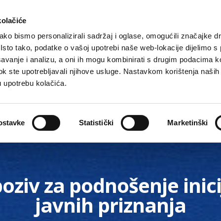
kolačiće
ko bismo personalizirali sadržaj i oglase, omogućili značajke d
. Isto tako, podatke o vašoj upotrebi naše web-lokacije dijelimo s
avanje i analizu, a oni ih mogu kombinirati s drugim podacima k
i dok ste upotrebljavali njihove usluge. Nastavkom korištenja naših
u upotrebu kolačića.
Gradske ustanove, tvrtke i škole
O Gradu
Akti 
ostavke
Statistički
Marketinški
poziv za podnošenje inici
javnih priznanja