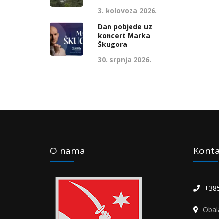
3. kolovoza 2026.
Dan pobjede uz
koncert Marka
Škugora
30. srpnja 2026.
O nama
Konta
+385
Obal