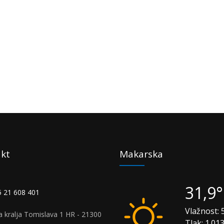
kt
Makarska
31,9
 21 608 401
Vlažnost:
5
a kralja Tomislava 1 HR - 21300
Tlak:
1.01