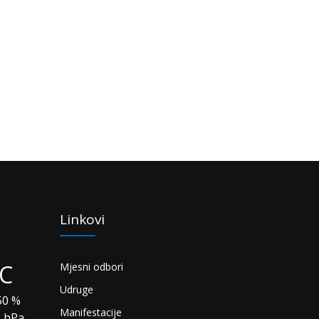
Linkovi
°C
Mjesni odbori
Udruge
0 %
Manifestacije
3 hPa