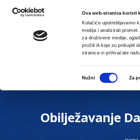
Ova web-stranica koristi 
Kolačiće upotrebljavamo ka
medija i analizirali promet
za društvene medije, oglaš
pružili ili koje su prikupil
stranica vi prihvaćate naš
Novosti
Gradska uprava
Odabir
Nužni
Za p
pristanka
Obilježavanje D
Home