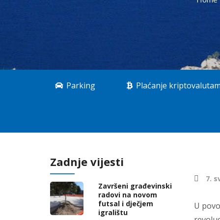
Parking
Plaćanje kriptovaluta
Zadnje vijesti
7. s
Završeni građevinski
radovi na novom
futsal i dječjem
U povo
igralištu
revoluc