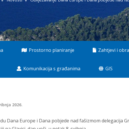
ma
Prostorno planiranje
Zahtjevi i obra
Komunikacija s građanima
GIS
vibnja 2026.
du Dana Europe i Dana pobjede nad fašizmom delegacija Gr
iji na Glavici, dan uoči, u petak 8. svibnja.