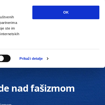
OK
ruštvenih
 partnerima
oje ste im
 internetskih
Grada
Kontakti
Unutarnja revizija
Prikaži detalje
ede nad fašizmom
ašizmom