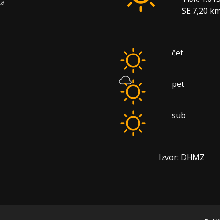
ka
SE 7,20 k
čet
pet
sub
Izvor: DHMZ