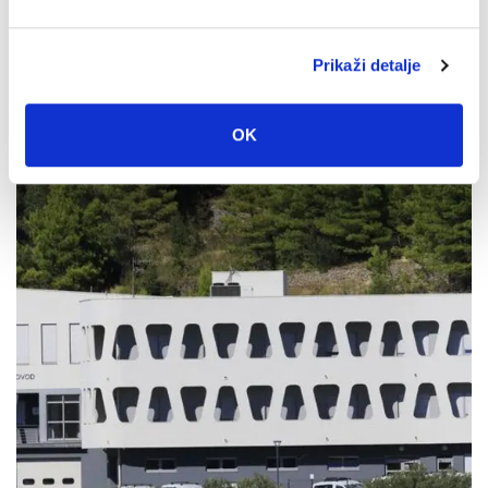
Prikaži detalje
U petak 7. kolovoza besplatan ulaz u Veliki Kaštel u
Kotišini
OK
4. kolovoza 2026.