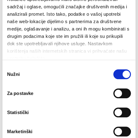
sadržaj i oglase, omogućili značajke društvenih medija i
Dan pobjede i domovinske zahvalnosti i Dan hrvatskih
analizirali promet. Isto tako, podatke o vašoj upotrebi
branitelja: Program obilježavanja u Makarskoj
naše web-lokacije dijelimo s partnerima za društvene
4. kolovoza 2026.
medije, oglašavanje i analizu, a oni ih mogu kombinirati s
drugim podacima koje ste im pružili ili koje su prikupili
dok ste upotrebljavali njihove usluge. Nastavkom
korištenja naših internetskih stranica vi prihvaćate našu
upotrebu kolačića.
Odabir
Nužni
pristanka
Za postavke
Statistički
Marketinški