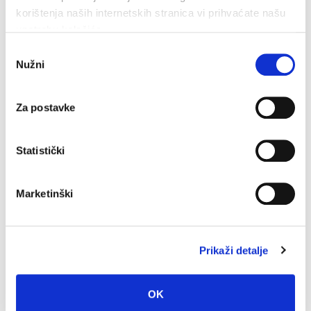
korištenja naših internetskih stranica vi prihvaćate našu
upotrebu kolačića.
Odabir
Nužni
pristanka
Za postavke
Statistički
Obavijest Vodovoda o prekidu vodoopskrbe za danas 3.
kolovoza
Marketinški
3. kolovoza 2026.
Prikaži detalje
OK