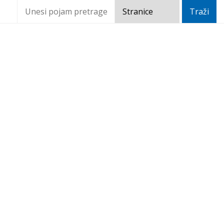
Obavijest izbornim
sudionicima izbora za vijeća
mjesnih odbora 9. studenog
2025.