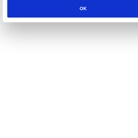
OK
Makarska proslavila Dan pobjede uz Marka Škugora
6. kolovoza 2026.
Dan pobjede i domovinske zahvalnosti i Dan hrvatskih
branitelja: Program obilježavanja u Makarskoj
4. kolovoza 2026.
U petak 7. kolovoza besplatan ulaz u Veliki Kaštel u
Kotišini
4. kolovoza 2026.