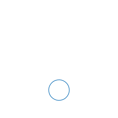
ČLANOVA VIJEĆA MJESNIH ODBORA
PREDSJEDNIK
Matko Lovreta, dipl.iur.
ODLUKA O RASPISIVANJU IZBORA ZA
ČLANOVE VIJEĆA MJESNIH ODBORA GRADA
MAKARSKE (259,503 kB)
OBAVIJEST IZBORNIM SUDIONICIMA NA
IZBORIMA ZA VIJEĆA MJESNIH ODBORA (79,804
kB)