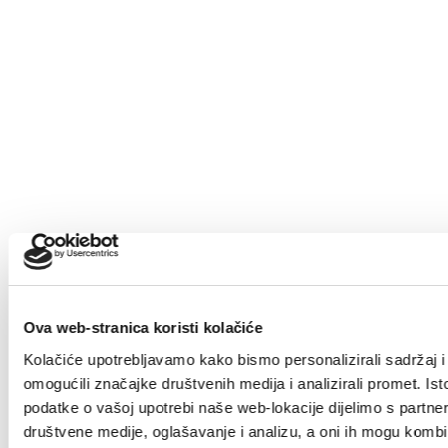
OBAVIJEST O REDOSLIJEDU IZBORNIH
RADNJI I TIJEKU ROKOVA NA IZBORIMA ZA VIJEĆA
MJESNIH ODBORA (173,194 kB)
OBVEZNE UPUTE O OBRASCIMA ZA
KANDIDIRANJE (70,894 kB)
OMS - 1 (41,984 kB)
OMS - 2 (40,448 kB)
OMS - 2p (100,864 kB)
OMS - 3 (33,792 kB)
Ova web-stranica koristi kolačiće
Kolačiće upotrebljavamo kako bismo personalizirali sadržaj i
OBVEZATNE UPUTE BROJ 2 O ODUSTANKU
omogućili značajke društvenih medija i analizirali promet. Ist
OD KANDIDATURE ZA IZBOR ČLANICA I ČLANOVA
VIJEĆA MJESNIH ODBORA (131,25 kB)
podatke o vašoj upotrebi naše web-lokacije dijelimo s partne
društvene medije, oglašavanje i analizu, a oni ih mogu kombin