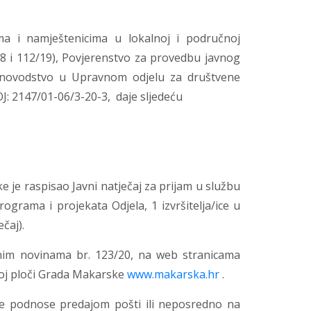
a i namještenicima u lokalnoj i područnoj
18 i 112/19), Povjerenstvo za provedbu javnog
unovodstvo u Upravnom odjelu za
društvene
OJ: 2147/01-06/3-20-3, daje sljedeću
 je raspisao Javni natječaj za prijam u službu
grama i projekata Odjela, 1 izvršitelja/ice u
čaj).
nim novinama br. 123/20, na web stranicama
noj ploči Grada Makarske
www.makarska.hr
.
se podnose predajom pošti ili neposredno na