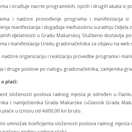
ema i izrađuje nacrte programskih, općih i drugih akata iz po
rema i nadzire provođenje programa i manifestacija iz 
enja manifestacija i događaja međusobnu suradnju Odjela za
lnih djelatnosti u Gradu Makarskoj. Službeno dostavlja pot
ma i manifestacija Uredu gradonačelnika za objavu na web 
 i nadzire organizaciju i realizaciju provedbe programa i mani
ja i druge poslove po nalogu gradonačelnika, zamjenika gra
o plaći:
ijent složenosti poslova radnog mjesta je određen u člank
nika i namještenika Grada Makarske («Glasnik Grada Makars
 plaće u iznosu od 4.600,00 kn bruto.
ini umnožak koeficijenta složenosti poslova radnog mjesta 
navršenu godinu radnog staža.