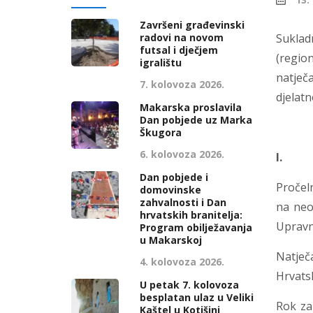
Završeni građevinski
radovi na novom
Suklad
futsal i dječjem
(regio
igralištu
natječ
7. kolovoza 2026.
djelatn
Makarska proslavila
Dan pobjede uz Marka
Škugora
6. kolovoza 2026.
I
Dan pobjede i
Pročeln
domovinske
zahvalnosti i Dan
na neo
hrvatskih branitelja:
Upravno
Program obilježavanja
u Makarskoj
Natječ
4. kolovoza 2026.
Hrvats
U petak 7. kolovoza
besplatan ulaz u Veliki
Rok za
Kaštel u Kotišini