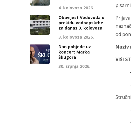
pisarn
4. kolovoza 2026.
Obavijest Vodovoda o
Prijava
prekidu vodoopskrbe
naznač
za danas 3. kolovoza
od pone
3. kolovoza 2026.
Naziv 
Dan pobjede uz
koncert Marka
Škugora
VIŠI 
30. srpnja 2026.
-1 iz
-na n
Stručni
-magis
-polož