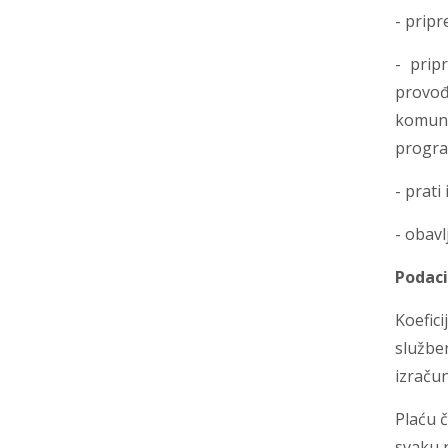
- pripr
- prip
provođ
komuna
progra
- prati
- obavl
Podaci 
Koefic
službe
izračun
Plaću č
svaku 