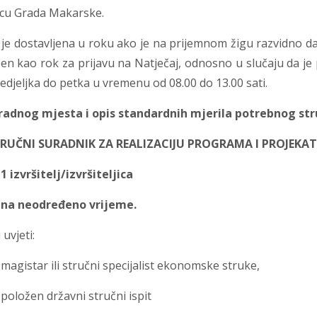
icu Grada Makarske.
 je dostavljena u roku ako je na prijemnom žigu razvidno da
en kao rok za prijavu na Natječaj, odnosno u slučaju da je
djeljka do petka u vremenu od 08.00 do 13.00 sati.
radnog mjesta i opis standardnih mjerila potrebnog st
STRUČNI SURADNIK ZA REALIZACIJU PROGRAMA I PROJEKAT
vršitelj/izvršiteljica
eodređeno vrijeme.
 uvjeti:
tar ili stručni specijalist ekonomske struke,
en državni stručni ispit