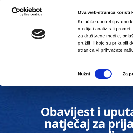
Ova web-stranica koristi 
Kolačiće upotrebljavamo ka
medija i analizirali promet
za društvene medije, oglaš
pružili ili koje su prikupil
stranica vi prihvaćate naš
Novosti
Gradska uprava
Odabir
Nužni
Za p
pristanka
Obavijest i uput
natječaj za pri