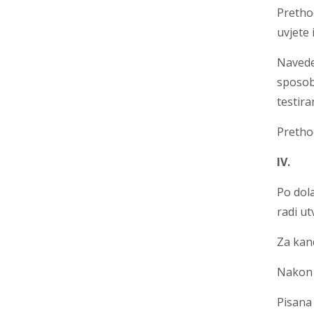
Pretho
uvjete
Navede
sposob
testira
Prethod
IV
Po dola
radi ut
Za kand
Nakon u
Pisana 