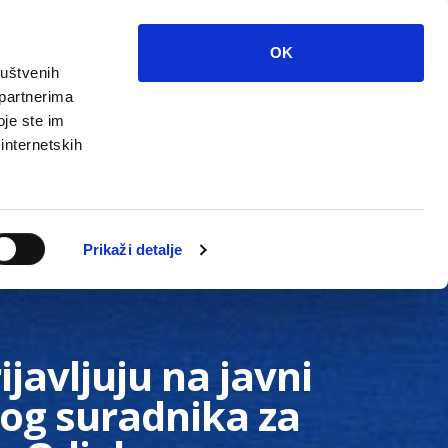
OK
ruštvenih
 partnerima
oje ste im
 internetskih
Grada
Kontakti
Unutarnja revizija
Prikaži detalje
javljuju na javni
nog suradnika za