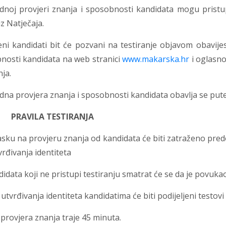
dnoj provjeri znanja i sposobnosti kandidata mogu pristup
 iz Natječaja.
ni kandidati bit će pozvani na testiranje objavom obavije
nosti kandidata na web stranici
www.makarska.hr
i oglasno
nja.
na provjera znanja i sposobnosti kandidata obavlja se pute
.
PRAVILA TESTIRANJA
sku na provjeru znanja od kandidata će biti zatraženo pred
vrđivanja identiteta
idata koji ne pristupi testiranju smatrat će se da je povukao
tvrđivanja identiteta kandidatima će biti podijeljeni testov
provjera znanja traje 45 minuta.