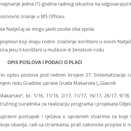
nje jedna (1) godina radnog iskustva na odgovarajući
vno znanje u MS Officeu
ječaj se mogu javiti osobe oba spola.
 i pojmovi koji imaju rodno značenje korišteni u ovom Natje
ira jesu li korišteni u muškom ili ženskom rodu.
.
OPIS POSLOVA I PODACI O PLAĆI
no opisu poslova pod rednim brojem 27. Sistematizacije ra
njem redu Gradske uprave Grada Makarske („Glasnik
akarske“, br. 1/16, 11/16, 2/17, 11/17, 16/17, 26/17, 9/18,
tručnog suradnika za realizaciju programa i projekata Odje
 upravni postupak i rješava o upravnim stvarima za koje 
koje obavlja, radi sa strankama, prati zakonske propise iz n