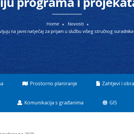
ciju programa i projekat
Home
Novosti
vljuju na javni natječaj za prijam u službu višeg stručnog suradnik
ma
Prostorno planiranje
Zahtjevi i obra
Komunikacija s građanima
GIS
 studenoga 2020.