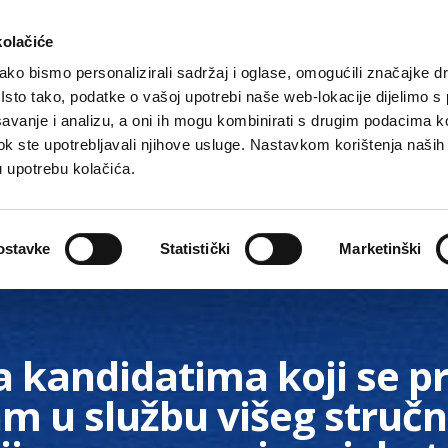
kolačiće
ko bismo personalizirali sadržaj i oglase, omogućili značajke d
. Isto tako, podatke o vašoj upotrebi naše web-lokacije dijelimo s
avanje i analizu, a oni ih mogu kombinirati s drugim podacima k
i dok ste upotrebljavali njihove usluge. Nastavkom korištenja naših
u upotrebu kolačića.
Gradske ustanove, tvrtke i škole
O Gradu
Akti 
ostavke
Statistički
Marketinški
a kandidatima koji se pri
jam u službu višeg struč