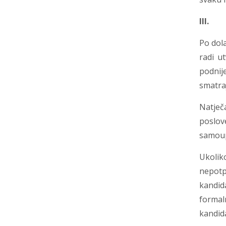
III
Po dola
radi u
podnij
smatraj
Natječ
poslov
samoupr
Ukolik
nepotp
kandid
formaln
kandida