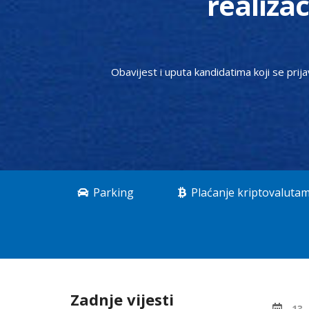
realiza
Obavijest i uputa kandidatima koji se prija
Parking
Plaćanje kriptovaluta
Zadnje vijesti
13.