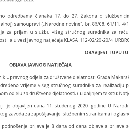
no odredbama članaka 17. do 27. Zakona o službenicim
nalnoj) samoupravi („Narodne novine“, br. 86/08, 61/11, 4/
aja za prijam u službu
višeg stručnog suradnika za rač
osti, a u vezi Javnog natječaja KLASA: 112-02/20-20/4; URBR
OBAVIJEST I UPUTU
.
OBJAVA JAVNOG NATJEČAJA
ik Upravnog odjela za društvene djelatnosti Grada Makarske
dređeno vrijeme višeg stručnog suradnika za realizaciju pro
m odjelu za društvene djelatnosti. ( u daljnjem tekstu: Natje
aj je objavljen dana 11. studenog 2020. godine U Narod
kog zavoda za zapošljavanje, službenim stranicama i oglas
 podnošenje prijava je 8 dana od dana objave a prijave 