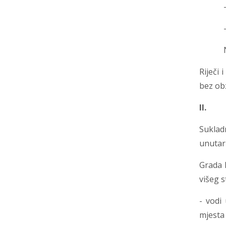
-najma
-osno
Na Nat
Riječi
bez obz
II
Suklad
unutar
Grada M
višeg s
- vodi
mjesta 