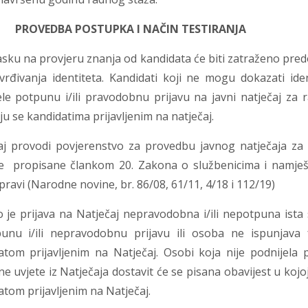
.
PROVEDBA POSTUPKA I NAČIN TESTIRANJA
sku na provjeru znanja od kandidata će biti zatraženo pred
tvrđivanja identiteta. Kandidati koji ne mogu dokazati id
ele potpunu i/ili pravodobnu prijavu na javni natječaj za 
u se kandidatima prijavljenim na natječaj.
aj provodi povjerenstvo za provedbu javnog natječaja za 
e propisane člankom 20. Zakona o službenicima i namješte
avi (Narodne novine, br. 86/08, 61/11, 4/18 i 112/19)
o je prijava na Natječaj nepravodobna i/ili nepotpuna ista 
unu i/ili nepravodobnu prijavu ili osoba ne ispunjava
atom prijavljenim na Natječaj. Osobi koja nije podnijela 
e uvjete iz Natječaja dostavit će se pisana obavijest u kojo
tom prijavljenim na Natječaj.