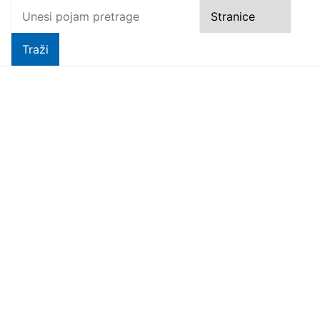
Među najboljima: Festival
Autentica i suvenir O'DOLI
Simply the best 2026