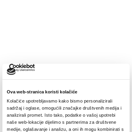
meda i cvijeta soli koji u malom formatu prenose okuse
i identitet našega kraja.
Kroz ove projekte ne promoviraju se samo proizvodi i
događanja, već i jasan pristup razvoju destinacije –
podrška lokalnim proizvođačima, podizanje standarda
kvalitete i dugoročno, promišljeno upravljanje
autentičnošću prostora.
„
Ova nagrada potvrđuje da Makarska ide u smjeru
kvalitete, a ne kvantitete. Autentica pokazuje snagu
cijele Makarske rivijere, dok je O’DOLI naša ‘Dalmacija
Ova web-stranica koristi kolačiće
za ponit’ – mali, ali snažan izraz identiteta, okusa i
Kolačiće upotrebljavamo kako bismo personalizirali
vrijednosti koje razvijamo i čuvamo
“, kazala je Radić
sadržaj i oglase, omogućili značajke društvenih medija i
analizirali promet. Isto tako, podatke o vašoj upotrebi
Brkan.
naše web-lokacije dijelimo s partnerima za društvene
Ova priznanja dodatno potvrđuju da su ulaganje u
medije, oglašavanje i analizu, a oni ih mogu kombinirati s