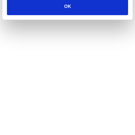
OK
Dan pobjede i domovinske zahvalnosti i Dan hrvatskih
branitelja: Program obilježavanja u Makarskoj
4. kolovoza 2026.
U petak 7. kolovoza besplatan ulaz u Veliki Kaštel u Kotišini
4. kolovoza 2026.
Obavijest Vodovoda o prekidu vodoopskrbe za danas 3.
kolovoza
3. kolovoza 2026.
Dan pobjede uz koncert Marka Škugora