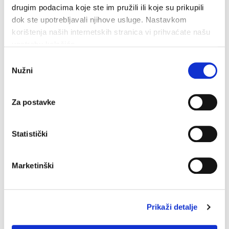
drugim podacima koje ste im pružili ili koje su prikupili
lokalno, autentično i kvalitetno temelj dugoročne
dok ste upotrebljavali njihove usluge. Nastavkom
prepoznatljivosti i održivog razvoja Makarske.
korištenja naših internetskih stranica vi prihvaćate našu
upotrebu kolačića.
Odabir
Nužni
pristanka
Zadnje vijesti
Za postavke
Završeni građevinski radovi na novom futsal i dječjem
igralištu
Statistički
7. kolovoza 2026.
Marketinški
Makarska proslavila Dan pobjede uz Marka Škugora
6. kolovoza 2026.
Prikaži detalje