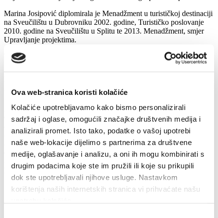
Marina Josipović diplomirala je Menadžment u turističkoj destinaciji
na Sveučilištu u Dubrovniku 2002. godine, Turističko poslovanje
2010. godine na Sveučilištu u Splitu te 2013. Menadžment, smjer
Upravljanje projektima.
Tijekom više od dvadeset godina rada u struci, bila je na čelu hotela
Park Makarska osam godina, kao direktorica sudjelovala u otvaranju
hotela s pet zvjezdica Aminess Khalani, a kao sektorski stručnjak je
tijekom bogate karijere bila i angažirana u različitim cehovima te
formalnim i neformalnim organizacijama.
Ova web-stranica koristi kolačiće
Kolačiće upotrebljavamo kako bismo personalizirali
„
Marina je iznimna profesionalka, s opsežnim formalnim
obrazovanjem i više od 20 godina staža u turizmu, koju ljudi iz
sadržaj i oglase, omogućili značajke društvenih medija i
struke jako dobro poznaju te cijene njezin dosadašnji rad. Zato sam
analizirali promet. Isto tako, podatke o vašoj upotrebi
uvjeren kako će ostvariti ciljeve zacrtane našim strateškim okvirom i
naše web-lokacije dijelimo s partnerima za društvene
biti važan kotačić u viziji zaokreta prema održivom turizmu po mjeri
domaćih ljudi i naših gostiju
.“ – poručio je gradonačelnik Makarske,
medije, oglašavanje i analizu, a oni ih mogu kombinirati s
Zoran Paunović
, te poželio novoj direktorici dobrodošlicu u tim i
drugim podacima koje ste im pružili ili koje su prikupili
puno sreće u daljnjem radu.
dok ste upotrebljavali njihove usluge. Nastavkom
korištenja naših internetskih stranica vi prihvaćate našu
upotrebu kolačića.
Odabir