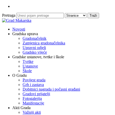
Pretraga
Novosti
Gradska uprava
Gradonačelnik
Zamjenica gradonačelnika
Upravni odjeli
Gradsko vijeće
Gradske ustanove, tvrtke i škole
Tvrtke
Ustanove
Škole
O Gradu
Povijest grada
Grb i zastava
Dobitnici nagrada i počasni građani
Gradovi prijatelji
Fotogalerija
Manifestacije
Akti Grada
Važniji akti