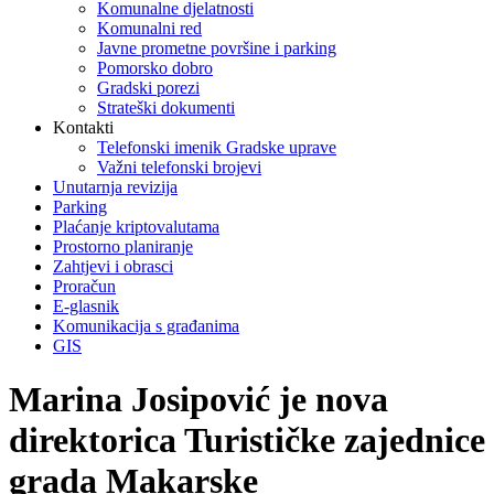
Komunalne djelatnosti
Komunalni red
Javne prometne površine i parking
Pomorsko dobro
Gradski porezi
Strateški dokumenti
Kontakti
Telefonski imenik Gradske uprave
Važni telefonski brojevi
Unutarnja revizija
Parking
Plaćanje kriptovalutama
Prostorno planiranje
Zahtjevi i obrasci
Proračun
E-glasnik
Komunikacija s građanima
GIS
Marina Josipović je nova
direktorica Turističke zajednice
grada Makarske