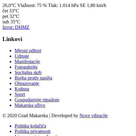
26,0°C
Vlažnost:
75 %
Tlak:
1.014 hPa
SE 1,80 km/h
čet
33°C
pet
32°C
sub
35°C
Izvor: DHMZ
Linkovi
Mjesni odbori
Udruge
Manifestacije
Fotogalerija
Socijalna skrb
Borba protiv nasilja
Obrazovanje
Kultura
Sport
Gospodarenje otpadom
Makarska uživo
© 2020 Grad Makarska | Developed by
Nove vibracije
Politika kolačića
Politika privatnosti