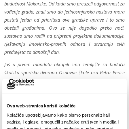
budućnost Makarske. Od kada smo preuzeli odgovornost za
vođenje grada, znali smo da jednosmjenska nastava mora
postati jedan od prioriteta ove gradske uprave i to smo
obećali građanima. Ovo se nije dogodilo preko noći,
sustavno smo radili na pripremi projektne dokumentacije,
rješavanju imovinsko-pravnih odnosa i stvaranju svih
preduvjeta za današnji dan.
Još u prvom mandatu otkupili smo zemljište za buduću
školsku sportsku dvoranu Osnovne škole oca Petra Perice
na Zelenki, čime smo pokazali da ne razmišljamo
kratkoročno, nego gradimo temelje za razvoj obrazovanja u
desetljećima koja dolaze. Danas možemo reći da se
višegodišnji rad isplatio. Potpisivanjem ovog ugovora
Ova web-stranica koristi kolačiće
jednosmjenska nastava u makarskim osnovnim školama
Kolačiće upotrebljavamo kako bismo personalizirali
više nije plan ili obećanje, nego konkretan projekt koji će
sadržaj i oglase, omogućili značajke društvenih medija i
analizirali promet. Isto tako, podatke o vašoj upotrebi