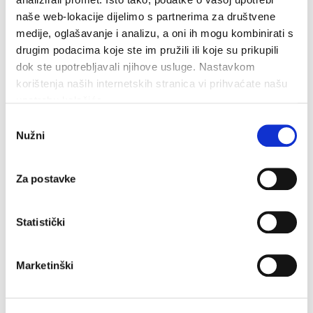
uskoro postati stvarnost za naše učenike, njihove roditelje i
naše web-lokacije dijelimo s partnerima za društvene
djelatnike škola
“, poručio je gradonačelnik Paunović.
medije, oglašavanje i analizu, a oni ih mogu kombinirati s
Provedba oba projekta osigurat će podizanje
drugim podacima koje ste im pružili ili koje su prikupili
dok ste upotrebljavali njihove usluge. Nastavkom
obrazovnih standarda na najvišu razinu, kvalitetnije
korištenja naših internetskih stranica vi prihvaćate našu
uvjete rada za učenike i djelatnike te jednostavniju
upotrebu kolačića.
organizaciju nastavnih i izvanškolskih aktivnosti.
Odabir
Prijavu na EU natječaj uspješno je pripremila i prijavila
Nužni
pristanka
Makarska razvojna agencija MARA.
Za postavke
Zadnje vijesti
Statistički
Marketinški
Makarska proslavila Dan pobjede uz Marka Škugora
6. kolovoza 2026.