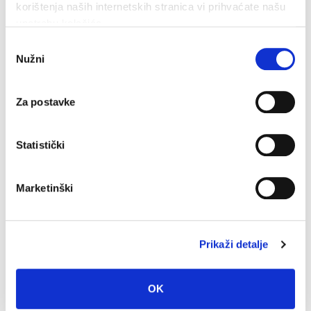
korištenja naših internetskih stranica vi prihvaćate našu
upotrebu kolačića.
Odabir
Nužni
pristanka
Za postavke
U petak 7. kolovoza besplatan ulaz u Veliki Kaštel u
Kotišini
Statistički
4. kolovoza 2026.
Marketinški
Prikaži detalje
OK