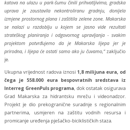
katova na ulazu u park-šumu činili prihvatljivima, gradska
uprava je zaustavila nekontroliranu gradnju, donijela
izmjene prostornog plana i zaštitila zelene zone. Makarska
se nalazi u razdoblju u kojem se jasno vide rezultati
strateškog planiranja i odgovornog upravljanja - svakim
projektom potvrđujemo da je Makarska lijepa jer je
prirodna, i lijepa će ostati samo ako ju čuvamo,“
zaključio
je.
Ukupna vrijednost radova iznosi
1,8 milijuna eura, od
čega je 558.000 eura bespovratnih sredstava iz
Interreg GreenPuls programa
, dok ostatak osigurava
Grad Makarska za hidrantsku mrežu i videonadzor.
Projekt je dio prekogranične suradnje s regionalnim
partnerima, usmjeren na zaštitu vodnih resursa i
promicanje uređenja pješačko-biciklističkih staza.