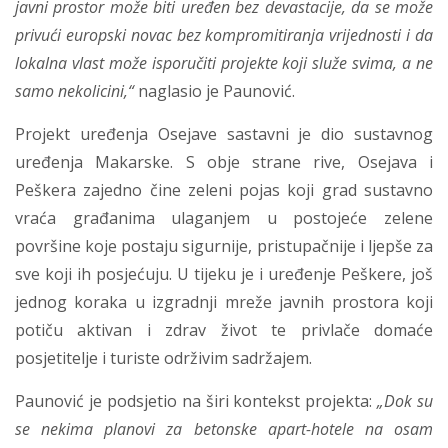
javni prostor može biti uređen bez devastacije, da se može
privući europski novac bez kompromitiranja vrijednosti i da
lokalna vlast može isporučiti projekte koji služe svima, a ne
samo nekolicini,“
naglasio je Paunović.
Projekt uređenja Osejave sastavni je dio sustavnog
uređenja Makarske. S obje strane rive, Osejava i
Peškera zajedno čine zeleni pojas koji grad sustavno
vraća građanima ulaganjem u postojeće zelene
površine koje postaju sigurnije, pristupačnije i ljepše za
sve koji ih posjećuju. U tijeku je i uređenje Peškere, još
jednog koraka u izgradnji mreže javnih prostora koji
potiču aktivan i zdrav život te privlače domaće
posjetitelje i turiste održivim sadržajem.
Paunović je podsjetio na širi kontekst projekta:
„Dok su
se nekima planovi za betonske apart-hotele na osam