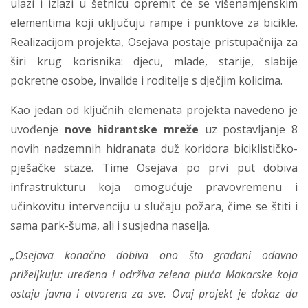
ulazi i izlazi u šetnicu opremit će se višenamjenskim
elementima koji uključuju rampe i punktove za bicikle.
Realizacijom projekta, Osejava postaje pristupačnija za
širi krug korisnika: djecu, mlade, starije, slabije
pokretne osobe, invalide i roditelje s dječjim kolicima.
Kao jedan od ključnih elemenata projekta navedeno je
uvođenje
nove hidrantske mreže
uz postavljanje 8
novih nadzemnih hidranata duž koridora biciklističko-
pješačke staze. Time Osejava po prvi put dobiva
infrastrukturu koja omogućuje pravovremenu i
učinkovitu intervenciju u slučaju požara, čime se štiti i
sama park-šuma, ali i susjedna naselja.
„Osejava konačno dobiva ono što građani odavno
priželjkuju: uređena i održiva zelena pluća Makarske koja
ostaju javna i otvorena za sve. Ovaj projekt je dokaz da