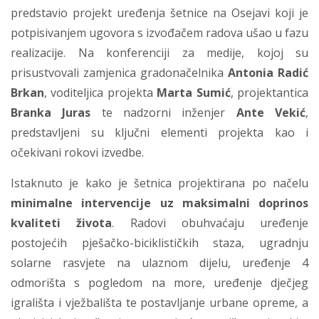
predstavio projekt uređenja šetnice na Osejavi koji je
potpisivanjem ugovora s izvođačem radova ušao u fazu
realizacije. Na konferenciji za medije, kojoj su
prisustvovali zamjenica gradonačelnika
Antonia Radić
Brkan
, voditeljica projekta
Marta Sumić
, projektantica
Branka Juras
te nadzorni inženjer
Ante Vekić
,
predstavljeni su ključni elementi projekta kao i
očekivani rokovi izvedbe.
Istaknuto je kako je šetnica projektirana po načelu
minimalne intervencije uz maksimalni doprinos
kvaliteti života
. Radovi obuhvaćaju uređenje
postojećih pješačko-biciklističkih staza, ugradnju
solarne rasvjete na ulaznom dijelu, uređenje 4
odmorišta s pogledom na more, uređenje dječjeg
igrališta i vježbališta te postavljanje urbane opreme, a