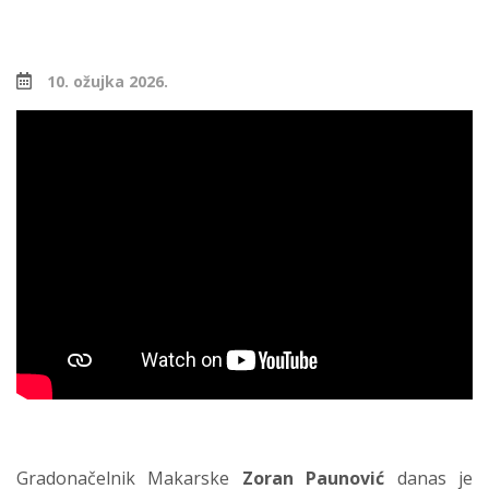
10. ožujka 2026.
Gradonačelnik Makarske
Zoran Paunović
danas je