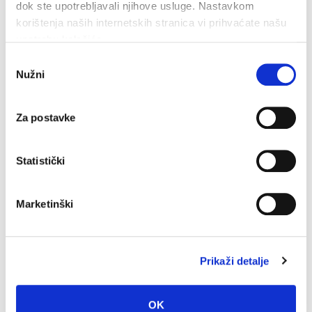
dok ste upotrebljavali njihove usluge. Nastavkom
korištenja naših internetskih stranica vi prihvaćate našu
upotrebu kolačića.
Odabir
Nužni
pristanka
Za postavke
Makarska proslavila Dan pobjede uz Marka Škugora
6. kolovoza 2026.
Statistički
Marketinški
Prikaži detalje
OK