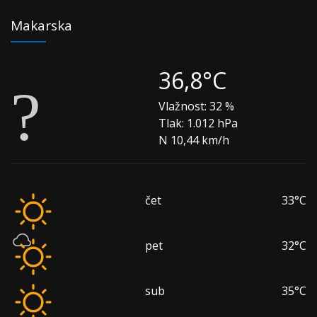
Makarska
36,8°C
Vlažnost:
32 %
Tlak:
1.012 hPa
N 10,44 km/h
čet
33°C
pet
32°C
sub
35°C