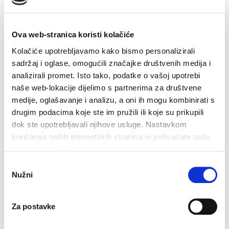
Ova web-stranica koristi kolačiće
Kolačiće upotrebljavamo kako bismo personalizirali
sadržaj i oglase, omogućili značajke društvenih medija i
analizirali promet. Isto tako, podatke o vašoj upotrebi
naše web-lokacije dijelimo s partnerima za društvene
medije, oglašavanje i analizu, a oni ih mogu kombinirati s
drugim podacima koje ste im pružili ili koje su prikupili
dok ste upotrebljavali njihove usluge. Nastavkom
U petak 7. kolovoza besplatan ulaz u Veliki Kaštel u
Kotišini
korištenja naših internetskih stranica vi prihvaćate našu
upotrebu kolačića.
4. kolovoza 2026.
Odabir
Nužni
pristanka
Za postavke