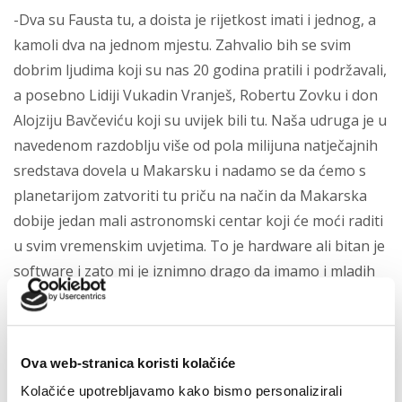
-Dva su Fausta tu, a doista je rijetkost imati i jednog, a
kamoli dva na jednom mjestu. Zahvalio bih se svim
dobrim ljudima koji su nas 20 godina pratili i podržavali,
a posebno Lidiji Vukadin Vranješ, Robertu Zovku i don
Alojziju Bavčeviću koji su uvijek bili tu. Naša udruga je u
navedenom razdoblju više od pola milijuna natječajnih
sredstava dovela u Makarsku i nadamo se da ćemo s
planetarijom zatvoriti tu priču na način da Makarska
dobije jedan mali astronomski centar koji će moći raditi
u svim vremenskim uvjetima. To je hardware ali bitan je
software i zato mi je iznimno drago da imamo i mladih
snaga, budućih doktora znanosti a jedan od njih je naš
član Ante Ravlić, koji studira atomsku fiziku i kojeg
sigurno čeka velika znanstvena karijera. Naš je zadatak
Ova web-stranica koristi kolačiće
jest da mlade privučemo tehnici, znanosti a oni su ti
Kolačiće upotrebljavamo kako bismo personalizirali
koji će u budućnosti stvarati nove vrijednosti od kojih