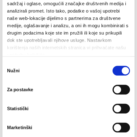
sadržaj i oglase, omogućili značajke društvenih medija i
će imati koristi ne samo grad nego i cijelo društvo,
analizirali promet. Isto tako, podatke o vašoj upotrebi
naglasio je Grabner posebno se zahvalivši svim
naše web-lokacije dijelimo s partnerima za društvene
predstavnicima medija.
medije, oglašavanje i analizu, a oni ih mogu kombinirati s
drugim podacima koje ste im pružili ili koje su prikupili
Gradonačelniku je na prijemu zahvalio tajnik udruge
dok ste upotrebljavali njihove usluge. Nastavkom
Damir Brzica kazavši da ga raduje najavljena podrška
korištenja naših internetskih stranica vi prihvaćate našu
Grada za realizaciju projekta planetarija do 2023.
upotrebu kolačića.
godine, dok su mlade članice Doriana Grubišić i Luciana
Odabir
Nužni
Grabner s novinarima podijelile iskustvo prvog
pristanka
vođenja astro-škole.
Za postavke
Gradonačelnik Zoran Paunović ovom je prigodom
predstavnicima udruge kao poklon uručio sliku s
Statistički
motivom Makarske, djelo akademskog slikara Almira
Šehića iz Travnika.
Marketinški