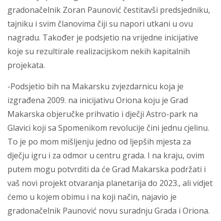
gradonačelnik Zoran Paunović čestitavši predsjedniku,
tajniku i svim članovima čiji su napori utkani u ovu
nagradu. Također je podsjetio na vrijedne inicijative
koje su rezultirale realizacijskom nekih kapitalnih
projekata.
-Podsjetio bih na Makarsku zvjezdarnicu koja je
izgrađena 2009. na inicijativu Oriona koju je Grad
Makarska objeručke prihvatio i dječji Astro-park na
Glavici koji sa Spomenikom revolucije čini jednu cjelinu.
To je po mom mišljenju jedno od ljepših mjesta za
dječju igru i za odmor u centru grada. I na kraju, ovim
putem mogu potvrditi da će Grad Makarska podržati i
vaš novi projekt otvaranja planetarija do 2023., ali vidjet
ćemo u kojem obimu i na koji način, najavio je
gradonačelnik Paunović novu suradnju Grada i Oriona.