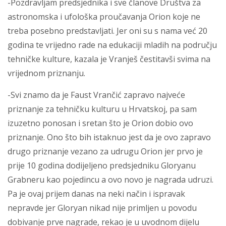
-Pozdravljam predsjednika i sve članove Društva za
astronomska i ufološka proučavanja Orion koje ne
treba posebno predstavljati. Jer oni su s nama već 20
godina te vrijedno rade na edukaciji mladih na području
tehničke kulture, kazala je Vranješ čestitavši svima na
vrijednom priznanju.
-Svi znamo da je Faust Vrančić zapravo najveće
priznanje za tehničku kulturu u Hrvatskoj, pa sam
izuzetno ponosan i sretan što je Orion dobio ovo
priznanje. Ono što bih istaknuo jest da je ovo zapravo
drugo priznanje vezano za udrugu Orion jer prvo je
prije 10 godina dodijeljeno predsjedniku Gloryanu
Grabneru kao pojedincu a ovo novo je nagrada udruzi.
Pa je ovaj prijem danas na neki način i ispravak
nepravde jer Gloryan nikad nije primljen u povodu
dobivanje prve nagrade, rekao je u uvodnom dijelu