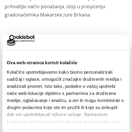
prihvatljiv način ponašanja, stoji u priopćenju
gradonačelnika Makarske Jure Brkana.
Zadnje vijesti
Ova web-stranica koristi kolačiće
Završeni građevinski radovi na novom futsal i dječjem
Kolačiće upotrebljavamo kako bismo personalizirali
igralištu
sadržaj i oglase, omogućili značajke društvenih medija i
7. kolovoza 2026.
analizirali promet. Isto tako, podatke o vašoj upotrebi
naše web-lokacije dijelimo s partnerima za društvene
medije, oglašavanje i analizu, a oni ih mogu kombinirati s
Makarska proslavila Dan pobjede uz Marka Škugora
drugim podacima koje ste im pružili ili koje su prikupili
6. kolovoza 2026.
dok ste upotrebljavali njihove usluge. Nastavkom
korištenja naših internetskih stranica vi prihvaćate našu
upotrebu kolačića.