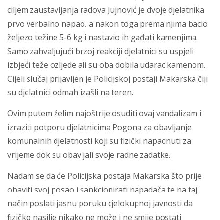
ciljem zaustavljanja radova Jujnović je dvoje djelatnika
prvo verbalno napao, a nakon toga prema njima bacio
željezo težine 5-6 kg i nastavio ih gađati kamenjima.
Samo zahvaljujući brzoj reakciji djelatnici su uspjeli
izbjeći teže ozljede ali su oba dobila udarac kamenom.
Cijeli slučaj prijavljen je Policijskoj postaji Makarska čiji
su djelatnici odmah izašli na teren.
Ovim putem želim najoštrije osuditi ovaj vandalizam i
izraziti potporu djelatnicima Pogona za obavljanje
komunalnih djelatnosti koji su fizički napadnuti za
vrijeme dok su obavljali svoje radne zadatke.
Nadam se da će Policijska postaja Makarska što prije
obaviti svoj posao i sankcionirati napadača te na taj
način poslati jasnu poruku cjelokupnoj javnosti da
fizičko nasilje nikako ne može i ne smije postati