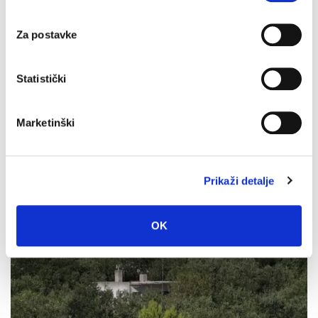
Kotišini
4. kolovoza 2026.
Za postavke
Statistički
Marketinški
Prikaži detalje
OK