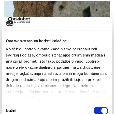
Ova web-stranica koristi kolačiće
Kolačiće upotrebljavamo kako bismo personalizirali
sadržaj i oglase, omogućili značajke društvenih medija i
analizirali promet. Isto tako, podatke o vašoj upotrebi
naše web-lokacije dijelimo s partnerima za društvene
medije, oglašavanje i analizu, a oni ih mogu kombinirati s
drugim podacima koje ste im pružili ili koje su prikupili
dok ste upotrebljavali njihove usluge. Nastavkom
korištenja naših internetskih stranica vi prihvaćate našu
upotrebu kolačića.
Odabir
U petak 7. kolovoza besplatan ulaz u Veliki Kaštel u
Nužni
pristanka