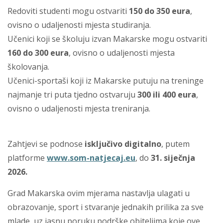
Redoviti studenti mogu ostvariti
150 do 350 eura
,
ovisno o udaljenosti mjesta studiranja.
Učenici koji se školuju izvan Makarske mogu ostvariti
160 do 300 eura
, ovisno o udaljenosti mjesta
školovanja.
Učenici-sportaši koji iz Makarske putuju na treninge
najmanje tri puta tjedno ostvaruju
300 ili 400 eura
,
ovisno o udaljenosti mjesta treniranja.
Zahtjevi se podnose
isključivo digitalno
, putem
platforme
www.som-natjecaj.eu
, do
31. siječnja
2026.
Grad Makarska ovim mjerama nastavlja ulagati u
obrazovanje, sport i stvaranje jednakih prilika za sve
mlade, uz jasnu poruku podrške obiteljima koje ove