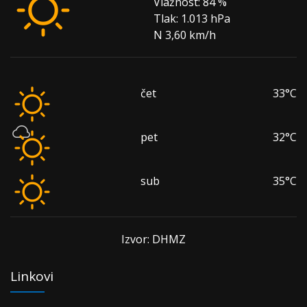
Vlažnost:
84 %
Tlak:
1.013 hPa
N 3,60 km/h
čet
33°C
pet
32°C
sub
35°C
Izvor: DHMZ
Linkovi