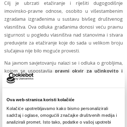
Cilj je ubrzati etažiranje i riješiti dugogodišnje
imovinsko-pravne odnose, osobito u višestambenim
zgradama izgrađenima u sustavu bivšeg društvenog
vlasništva. Ova odluka građanima donosi veću pravnu
sigurnost u pogledu vlasništva nad stanovima i stvara
preduvjete za etažiranje koje do sada u velikom broju
slučajeva nije bilo moguće provesti.
Na javnom savjetovanju nalazi se i odluka o grobljima,
kojom se uspostavlja
pravni okvir za učinkovito i
transparentno upravljanje grobljima
, u skladu s
važećim zakonskim propisima. Ova odluka je izuzetno
važna jer će biti prva nadogradnja u posljednjih 17
Ova web-stranica koristi kolačiće
godina, a prvi put će se detaljno definirati pravila
Kolačiće upotrebljavamo kako bismo personalizirali
korištenja grobnih mjesta, prava i obveze korisnika i
sadržaj i oglase, omogućili značajke društvenih medija i
upravitelja, uvjete dodjele i korištenja grobnih mjesta,
analizirali promet. Isto tako, podatke o vašoj upotrebi
način održavanja groblja te postupanje u situacijama