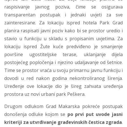
raspisivanje javnog poziva, čime se osigurava
transparentan postupak i jednaki uvjeti za sve
zainteresirane. Za lokaciju ispred hotela Park Grad
planira raspisati javni poziv kako bi se prostor uredio i
stavio u funkciju u skladu s propisanim uvjetima. Za
lokaciju ispred Žute kuće predviđeno je smanjenje
površine ugostiteljske terase, uklanjanje dijela
postojećeg popločenja i njezino udaljavanje od šetnice.
Time se prostor vraća u svoju primarnu javnu funkciju i
dovodi u red nakon godina nekontroliranog širenja.
Uređenje ove lokacije dio je šireg zahvata uređenja
prostora uz novi urbani park Peškera.
Drugom odlukom Grad Makarska pokreće postupak
donošenja odluke kojom se
po prvi put uvode jasni
kriteriji za utvrđivanje građevinskih čestica zgrada
.