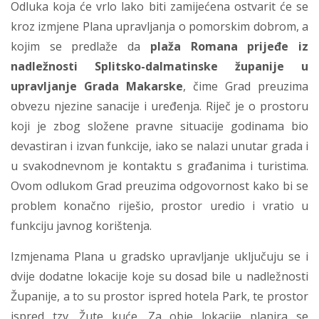
Odluka koja će vrlo lako biti zamijećena ostvarit će se
kroz izmjene Plana upravljanja o pomorskim dobrom, a
kojim se predlaže da
plaža Romana prijeđe iz
nadležnosti Splitsko-dalmatinske županije u
upravljanje Grada Makarske
, čime Grad preuzima
obvezu njezine sanacije i uređenja. Riječ je o prostoru
koji je zbog složene pravne situacije godinama bio
devastiran i izvan funkcije, iako se nalazi unutar grada i
u svakodnevnom je kontaktu s građanima i turistima.
Ovom odlukom Grad preuzima odgovornost kako bi se
problem konačno riješio, prostor uredio i vratio u
funkciju javnog korištenja.
Izmjenama Plana u gradsko upravljanje uključuju se i
dvije dodatne lokacije koje su dosad bile u nadležnosti
Županije, a to su prostor ispred hotela Park, te prostor
ispred tzv. Žute kuće. Za obje lokacije planira se