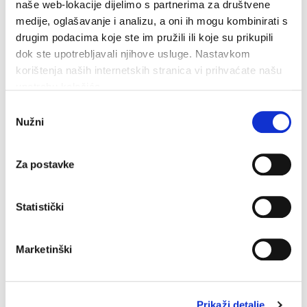
naše web-lokacije dijelimo s partnerima za društvene
poput neodržavanih ili napuštenih grobnih mjesta.
medije, oglašavanje i analizu, a oni ih mogu kombinirati s
drugim podacima koje ste im pružili ili koje su prikupili
Sve ove odluke dio su sustavnog pristupa kojim
dok ste upotrebljavali njihove usluge. Nastavkom
Makarska ide prema uređenijem, pravednijem i
korištenja naših internetskih stranica vi prihvaćate našu
funkcionalnijemu gradu, s konkretnim i vidljivim
upotrebu kolačića.
promjenama za sve građane.
Odabir
Nužni
pristanka
Zadnje vijesti
Za postavke
Statistički
Završeni građevinski radovi na novom futsal i dječjem
igralištu
Marketinški
7. kolovoza 2026.
Prikaži detalje