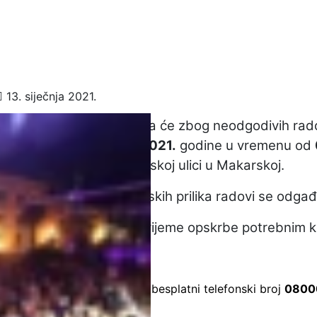
13. siječnja 2021.
ještavaju se potrošači da će zbog neodgodivih r
14. siječnja(četvrtak) 2021.
godine u vremenu od
bi pitkomvodomu Zadarskoj ulici u Makarskoj.
čaju nepovoljnih vremenskih prilika radovi se odgađ
mo potrošače da se na vrijeme opskrbe potrebnim k
 na razumijevanju.
nformacija možete dobiti na besplatni telefonski broj
0800