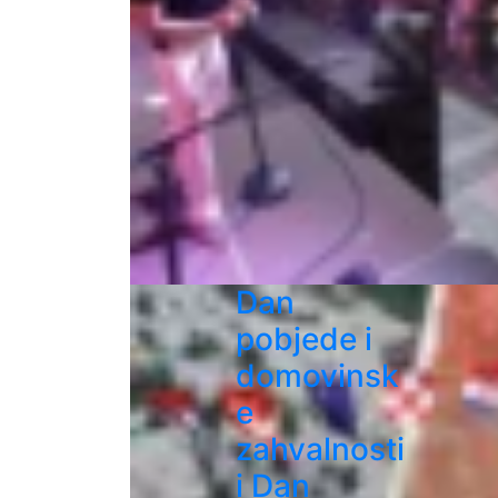
Dan
pobjede i
domovinsk
e
zahvalnosti
i Dan