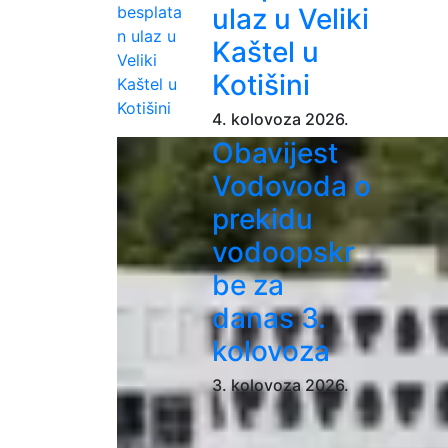
ulaz u Veliki
Kaštel u
Kotišini
4. kolovoza 2026.
Obavijest
Vodovoda o
prekidu
vodoopskr
be za
danas 3.
kolovoza
3. kolovoza 2026.