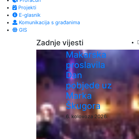
Proračun
Projekti
E-glasnik
Komunikacija s građanima
GIS
Zadnje vijesti
Makarska
Obav
proslavila
dana
opskr
Dan
pobjede uz
U slu
Marka
Moli
Škugora
Hvala
6. kolovoza 2026.
Više i