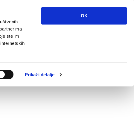
OK
ruštvenih
 partnerima
oje ste im
 internetskih
Prikaži detalje