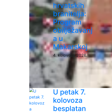
hrvatskih
branitelja:
Program
obilježavanj
a u
Makarskoj
4. kolovoza 2026.
U petak 7.
kolovoza
besplatan