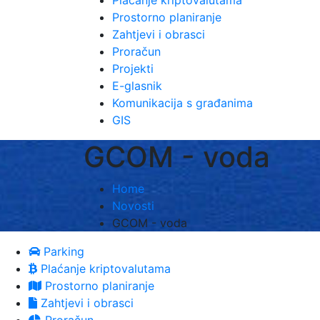
Plaćanje kriptovalutama
Prostorno planiranje
Zahtjevi i obrasci
Proračun
Projekti
E-glasnik
Komunikacija s građanima
GIS
GCOM - voda
Home
Novosti
GCOM - voda
Parking
Plaćanje kriptovalutama
Prostorno planiranje
Zahtjevi i obrasci