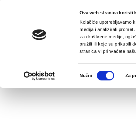
Pretraga
Ova web-stranica koristi 
Kolačiće upotrebljavamo ka
medija i analizirali promet
za društvene medije, oglaš
pružili ili koje su prikupil
stranica vi prihvaćate naš
Odabir
Nužni
Za p
pristanka