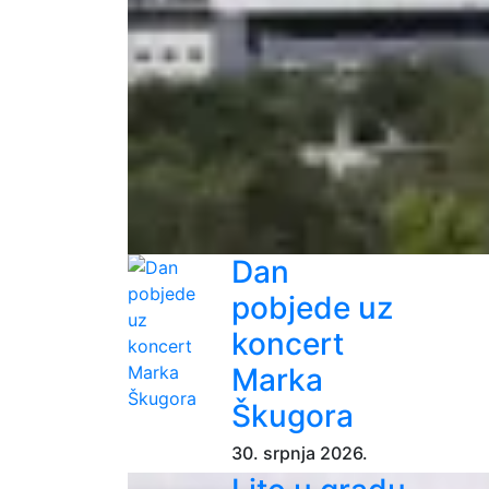
Dan
pobjede uz
koncert
Marka
Škugora
30. srpnja 2026.