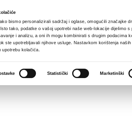
kolačiće
ko bismo personalizirali sadržaj i oglase, omogućili značajke d
. Isto tako, podatke o vašoj upotrebi naše web-lokacije dijelimo s
avanje i analizu, a oni ih mogu kombinirati s drugim podacima k
i dok ste upotrebljavali njihove usluge. Nastavkom korištenja naših
u upotrebu kolačića.
ostavke
Statistički
Marketinški