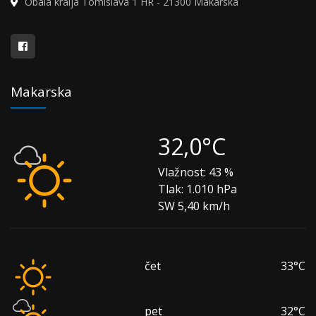
Obala kralja Tomislava 1 HR - 21300 Makarska
Makarska
32,0°C
Vlažnost:
43 %
Tlak:
1.010 hPa
SW 5,40 km/h
čet
33°C
pet
32°C