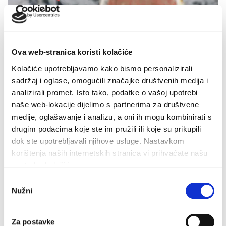
Ova web-stranica koristi kolačiće
Kolačiće upotrebljavamo kako bismo personalizirali
sadržaj i oglase, omogućili značajke društvenih medija i
analizirali promet. Isto tako, podatke o vašoj upotrebi
naše web-lokacije dijelimo s partnerima za društvene
medije, oglašavanje i analizu, a oni ih mogu kombinirati s
drugim podacima koje ste im pružili ili koje su prikupili
dok ste upotrebljavali njihove usluge. Nastavkom
korištenja naših internetskih stranica vi prihvaćate našu
Dan pobjede i domovinske zahvalnosti i Dan hrvatskih
upotrebu kolačića.
branitelja: Program obilježavanja u Makarskoj
Odabir
4. kolovoza 2026.
Nužni
pristanka
Za postavke