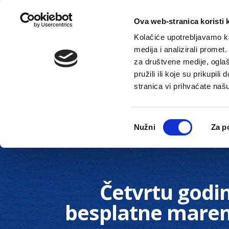
Ova web-stranica koristi 
Kolačiće upotrebljavamo ka
medija i analizirali promet
za društvene medije, oglaš
pružili ili koje su prikupil
stranica vi prihvaćate naš
Novosti
Gradska uprava
Odabir
Nužni
Za p
pristanka
Četvrtu godi
besplatne maren