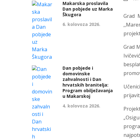
Makarska proslavila
Dan pobjede uz Marka
Škugora
Grad M
6. kolovoza 2026.
,,Mare
projekt
Grad M
Ivičevi
bespla
Dan pobjede i
promov
domovinske
zahvalnosti i Dan
hrvatskih branitelja:
Učenic
Program obilježavanja
prijavi
u Makarskoj
4. kolovoza 2026.
Projek
„Osigu
progra
najpotr