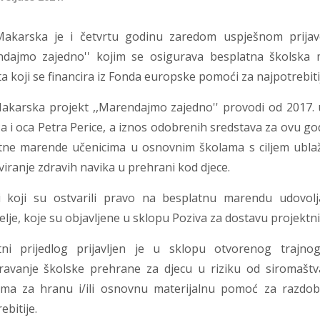
akarska je i četvrtu godinu zaredom uspješnom prijavo
ndajmo zajedno'' kojim se osigurava besplatna školska
a koji se financira iz Fonda europske pomoći za najpotrebiti
akarska projekt ,,Marendajmo zajedno'' provodi od 2017.
ća i oca Petra Perice, a iznos odobrenih sredstava za ovu go
tne marende učenicima u osnovnim školama s ciljem ublaža
iranje zdravih navika u prehrani kod djece.
i koji su ostvarili pravo na besplatnu marendu udovolj
telje, koje su objavljene u sklopu Poziva za dostavu projektni
tni prijedlog prijavljen je u sklopu otvorenog trajno
ravanje školske prehrane za djecu u riziku od siromaštva
ma za hranu i/ili osnovnu materijalnu pomoć za razdob
ebitije.