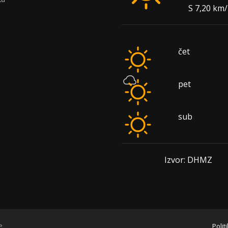
S 7,20 km
čet
pet
sub
Izvor: DHMZ
e
Polit