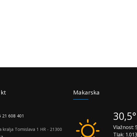
kt
Makarska
30,5
 21 608 401
Vlažnost:
5
a kralja Tomislava 1 HR - 21300
Tlak:
1.01
ka