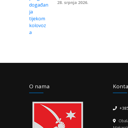
28. srpnja 2026.
O nama
Konta
+385
Obal
Makars