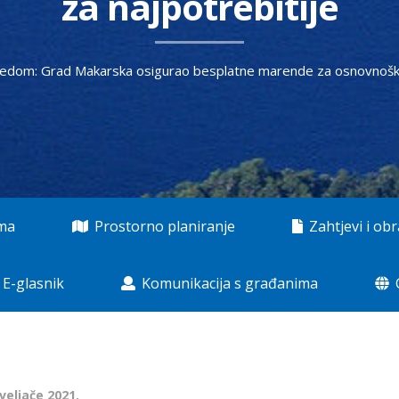
za najpotrebitije
redom: Grad Makarska osigurao besplatne marende za osnovnoškol
ama
Prostorno planiranje
Zahtjevi i obr
E-glasnik
Komunikacija s građanima
 veljače 2021.