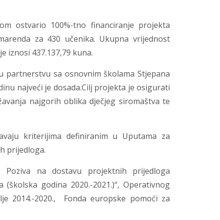
m ostvario 100%-tno financiranje projekta
 marenda za 430 učenika. Ukupna vrijednost
je iznosi 437.137,79 kuna.
 u partnerstvu sa osnovnim školama Stjepana
dinu najveći je dosada.
Cilj projekta je osigurati
vanja najgorih oblika dječjeg siromaštva te
avaju kriterijima definiranim u Uputama za
h prijedloga.
g Poziva na dostavu projektnih prijedloga
 (školska godina 2020.-2021.)“, Operativnog
lje 2014.-2020., Fonda europske pomoći za