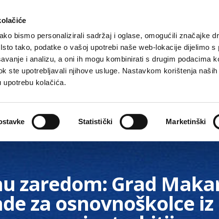
kolačiće
ko bismo personalizirali sadržaj i oglase, omogućili značajke d
. Isto tako, podatke o vašoj upotrebi naše web-lokacije dijelimo s
avanje i analizu, a oni ih mogu kombinirati s drugim podacima k
i dok ste upotrebljavali njihove usluge. Nastavkom korištenja naših
u upotrebu kolačića.
Gradske ustanove, tvrtke i škole
O Gradu
Akti 
ostavke
Statistički
Marketinški
nu zaredom: Grad Maka
de za osnovnoškolce iz