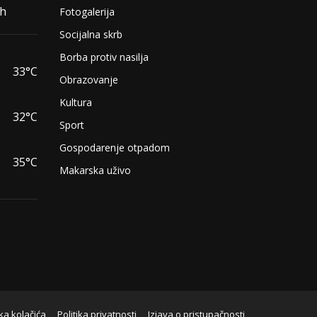
/h
Fotogalerija
Socijalna skrb
Borba protiv nasilja
33°C
Obrazovanje
Kultura
32°C
Sport
Gospodarenje otpadom
35°C
Makarska uživo
ika kolačića
Politika privatnosti
Izjava o pristupačnosti