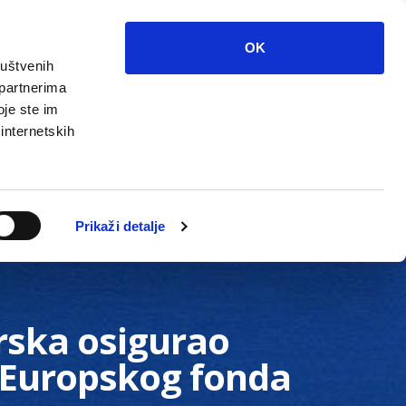
OK
ruštvenih
 partnerima
oje ste im
 internetskih
Grada
Kontakti
Unutarnja revizija
Prikaži detalje
rska osigurao
 Europskog fonda