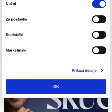
Nužni
pristanka
Za postavke
Obavijest Vodovoda o prekidu vodoopskrbe za danas 3.
kolovoza
3. kolovoza 2026.
Statistički
Marketinški
Prikaži detalje
OK