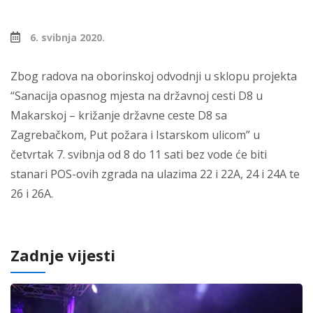
6. svibnja 2020.
Zbog radova na oborinskoj odvodnji u sklopu projekta
“Sanacija opasnog mjesta na državnoj cesti D8 u
Makarskoj – križanje državne ceste D8 sa
Zagrebačkom, Put požara i Istarskom ulicom” u
četvrtak 7. svibnja od 8 do 11 sati bez vode će biti
stanari POS-ovih zgrada na ulazima 22 i 22A, 24 i 24A te
26 i 26A.
Zadnje vijesti