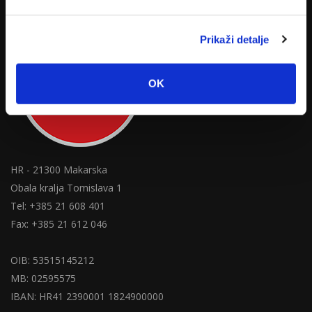
Prikaži detalje
OK
HR - 21300 Makarska
Obala kralja Tomislava 1
Tel: +385 21 608 401
Fax: +385 21 612 046
OIB: 53515145212
MB: 02595575
IBAN: HR41 2390001 1824900000