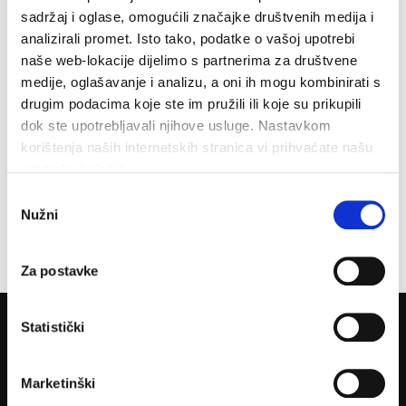
sadržaj i oglase, omogućili značajke društvenih medija i
analizirali promet. Isto tako, podatke o vašoj upotrebi
naše web-lokacije dijelimo s partnerima za društvene
Obavijest Vodovoda o prekidu vodoopskrbe za danas 3.
medije, oglašavanje i analizu, a oni ih mogu kombinirati s
kolovoza
drugim podacima koje ste im pružili ili koje su prikupili
3. kolovoza 2026.
dok ste upotrebljavali njihove usluge. Nastavkom
korištenja naših internetskih stranica vi prihvaćate našu
upotrebu kolačića.
Dan pobjede uz koncert Marka Škugora
Odabir
30. srpnja 2026.
Nužni
pristanka
Za postavke
Statistički
O nama
Marketinški