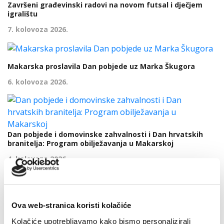
Završeni građevinski radovi na novom futsal i dječjem
igralištu
7. kolovoza 2026.
Makarska proslavila Dan pobjede uz Marka Škugora
6. kolovoza 2026.
Dan pobjede i domovinske zahvalnosti i Dan hrvatskih
branitelja: Program obilježavanja u Makarskoj
4. kolovoza 2026.
U petak 7. kolovoza besplatan ulaz u Veliki Kaštel u
Ova web-stranica koristi kolačiće
Kotišini
Kolačiće upotrebljavamo kako bismo personalizirali
4. kolovoza 2026.