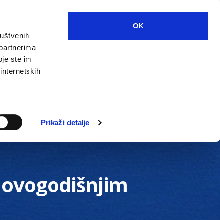
OK
ruštvenih
 partnerima
oje ste im
 internetskih
Grada
Kontakti
Unutarnja revizija
Prikaži detalje
o ovogodišnjim