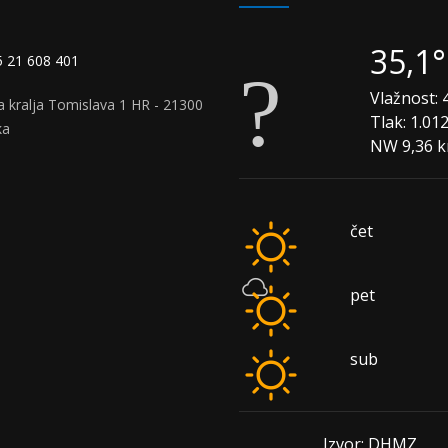
35,1
 21 608 401
Vlažnost:
4
a kralja Tomislava 1 HR - 21300
Tlak:
1.01
ka
NW 9,36 
čet
pet
sub
Izvor: DHMZ