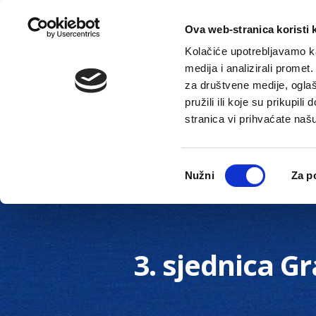
Ova web-stranica koristi 
Kolačiće upotrebljavamo ka
medija i analizirali promet
za društvene medije, oglaš
pružili ili koje su prikupil
stranica vi prihvaćate naš
Novosti
Gradska uprava
Odabir
Nužni
Za p
pristanka
3. sjednica G