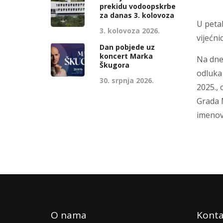
prekidu vodoopskrbe
za danas 3. kolovoza
U petak
3. kolovoza 2026.
vijećnic
Dan pobjede uz
koncert Marka
Na dne
Škugora
odluka 
30. srpnja 2026.
2025., 
Grada 
imenov
O nama
Konta