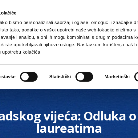
kolačiće
ko bismo personalizirali sadržaj i oglase, omogućili značajke d
. Isto tako, podatke o vašoj upotrebi naše web-lokacije dijelimo s
avanje i analizu, a oni ih mogu kombinirati s drugim podacima k
i dok ste upotrebljavali njihove usluge. Nastavkom korištenja naših
u upotrebu kolačića.
Gradske ustanove, tvrtke i škole
O Gradu
Akti 
ostavke
Statistički
Marketinški
radskog vijeća: Odluka 
laureatima