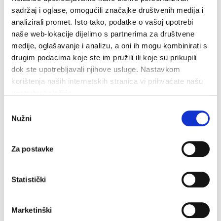
sadržaj i oglase, omogućili značajke društvenih medija i
Dan pobjede i domovinske zahvalnosti i Dan hrvatskih
analizirali promet. Isto tako, podatke o vašoj upotrebi
branitelja: Program obilježavanja u Makarskoj
naše web-lokacije dijelimo s partnerima za društvene
4. kolovoza 2026.
medije, oglašavanje i analizu, a oni ih mogu kombinirati s
drugim podacima koje ste im pružili ili koje su prikupili
dok ste upotrebljavali njihove usluge. Nastavkom
korištenja naših internetskih stranica vi prihvaćate našu
upotrebu kolačića.
Odabir
Nužni
pristanka
Za postavke
Statistički
Marketinški