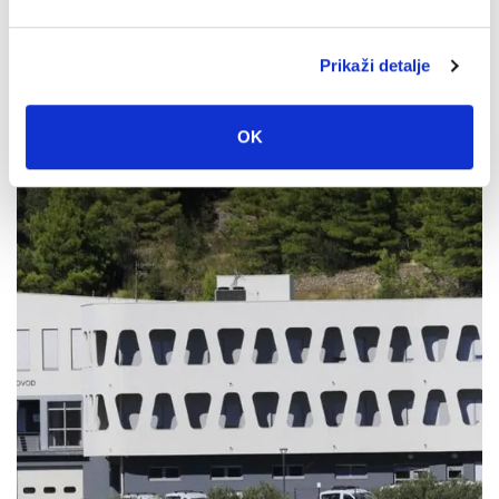
Prikaži detalje
U petak 7. kolovoza besplatan ulaz u Veliki Kaštel u
Kotišini
OK
4. kolovoza 2026.