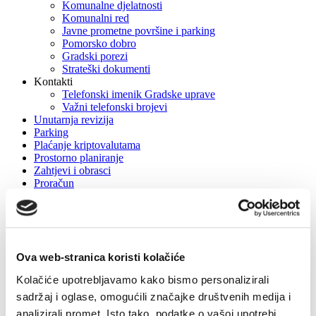
Komunalne djelatnosti
Komunalni red
Javne prometne površine i parking
Pomorsko dobro
Gradski porezi
Strateški dokumenti
Kontakti
Telefonski imenik Gradske uprave
Važni telefonski brojevi
Unutarnja revizija
Parking
Plaćanje kriptovalutama
Prostorno planiranje
Zahtjevi i obrasci
Proračun
E-glasnik
Komunikacija s građanima
GIS
Veliki Kaštel u Kotišini
Ova web-stranica koristi kolačiće
Kolačiće upotrebljavamo kako bismo personalizirali
Home
sadržaj i oglase, omogućili značajke društvenih medija i
O gradu
analizirali promet. Isto tako, podatke o vašoj upotrebi
Fotogalerija