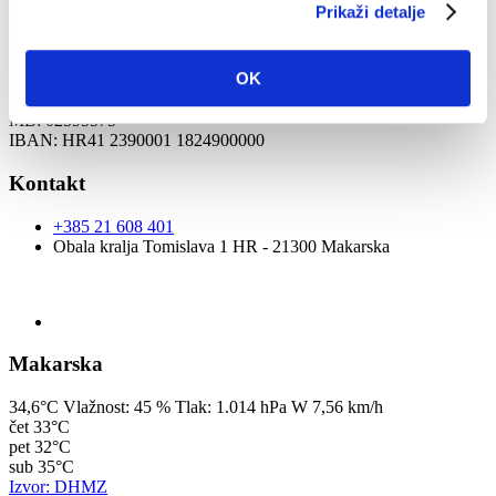
HR - 21300 Makarska
Prikaži detalje
Obala kralja Tomislava 1
Tel: +385 21 608 401
Fax: +385 21 612 046
OK
OIB: 53515145212
MB: 02595575
IBAN: HR41 2390001 1824900000
Kontakt
+385 21 608 401
Obala kralja Tomislava 1 HR - 21300 Makarska
Makarska
34,6°C
Vlažnost:
45 %
Tlak:
1.014 hPa
W 7,56 km/h
čet
33°C
pet
32°C
sub
35°C
Izvor: DHMZ