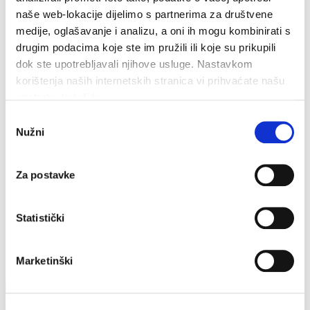
Veliki Kaštel u Kotišini
naše web-lokacije dijelimo s partnerima za društvene
medije, oglašavanje i analizu, a oni ih mogu kombinirati s
Parking
drugim podacima koje ste im pružili ili koje su prikupili
Plaćanje kriptovalutama
Prostorno planiranje
dok ste upotrebljavali njihove usluge. Nastavkom
Zahtjevi i obrasci
korištenja naših internetskih stranica vi prihvaćate našu
Proračun
upotrebu kolačića.
E-glasnik
Komunikacija s građanima
Odabir
GIS
Nužni
pristanka
Za postavke
Statistički
O nama
Marketinški