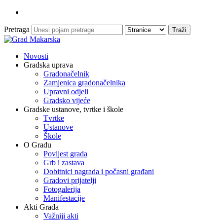
Pretraga
Novosti
Gradska uprava
Gradonačelnik
Zamjenica gradonačelnika
Upravni odjeli
Gradsko vijeće
Gradske ustanove, tvrtke i škole
Tvrtke
Ustanove
Škole
O Gradu
Povijest grada
Grb i zastava
Dobitnici nagrada i počasni građani
Gradovi prijatelji
Fotogalerija
Manifestacije
Akti Grada
Važniji akti