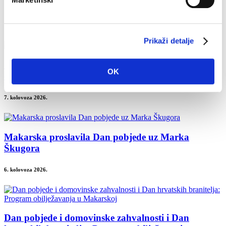
Javna ustanova Makarska razvojna agencija Mara
Zadnje vijesti
Prikaži detalje
Završeni građevinski radovi na novom futsal i
OK
dječjem igralištu
7. kolovoza 2026.
Makarska proslavila Dan pobjede uz Marka
Škugora
6. kolovoza 2026.
Dan pobjede i domovinske zahvalnosti i Dan