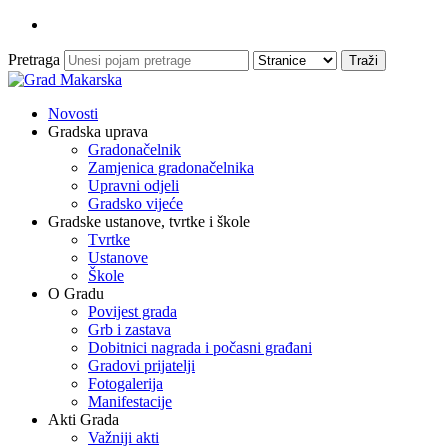
Pretraga
Novosti
Gradska uprava
Gradonačelnik
Zamjenica gradonačelnika
Upravni odjeli
Gradsko vijeće
Gradske ustanove, tvrtke i škole
Tvrtke
Ustanove
Škole
O Gradu
Povijest grada
Grb i zastava
Dobitnici nagrada i počasni građani
Gradovi prijatelji
Fotogalerija
Manifestacije
Akti Grada
Važniji akti