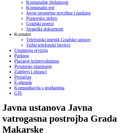
Komunalne djelatnosti
Komunalni red
Javne prometne površine i parking
Pomorsko dobro
Gradski porezi
Strateški dokumenti
Kontakti
Telefonski imenik Gradske uprave
Važni telefonski brojevi
Unutarnja revizija
Parking
Plaćanje kriptovalutama
Prostorno planiranje
Zahtjevi i obrasci
Proračun
E-glasnik
Komunikacija s građanima
GIS
Javna ustanova Javna
vatrogasna postrojba Grada
Makarske