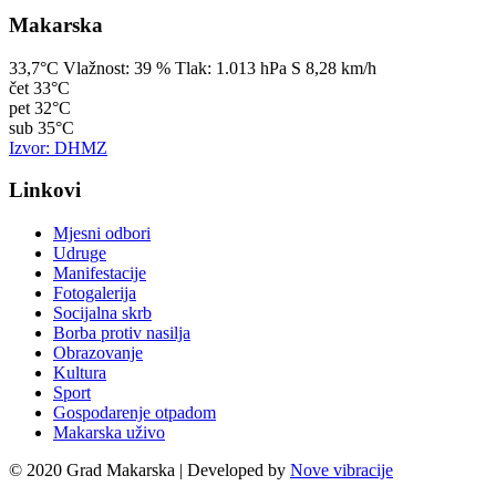
Makarska
33,7°C
Vlažnost:
39 %
Tlak:
1.013 hPa
S 8,28 km/h
čet
33°C
pet
32°C
sub
35°C
Izvor: DHMZ
Linkovi
Mjesni odbori
Udruge
Manifestacije
Fotogalerija
Socijalna skrb
Borba protiv nasilja
Obrazovanje
Kultura
Sport
Gospodarenje otpadom
Makarska uživo
© 2020 Grad Makarska | Developed by
Nove vibracije