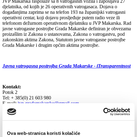
JVP Makarska raspolaže sa 8 vatrogasnih vozila i zapošljava 27
djelatnika, od kojih je 26 operativnih vatrogasaca. Dojava o
događanjima zaprima se na telefon 193 na županijski vatrogasni
operativni centar, koji dojavu prosljeđuje putem radio veze ili
telefonom dežurnom operativnom djelatniku u JVP Makarska. Rad
javne vatrogasne postrojbe Grada Makarske definiran je obvezama
proizašlim iz Zakona o ustanovama, Zakona o vatrogastvu, pod
zakonskim aktima Zakona, Statutom javne vatrogasne postrojbe
Grada Makarske i drugim općim aktima postrojbe.
Javna vatrogasna postrojba Grada Makarske - iTransparentnost
Kontakt:
Potok 2
Tel: + 385(0) 21 603 980
E-mail:
jvp.gradamakarske@gmail.com
Zapovjednik:
Mario Čović
Financijski izvještaji proračuna, proračunskih i izvanproračunskih
Ova web-stranica koristi kolačiće
korisnika 22.07.2026 (645,174 kB)
BILJEŠKE UZ