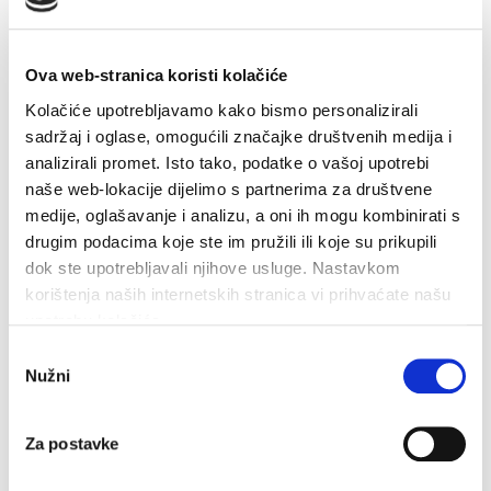
30.06.2020.utvrdila Listu upisane i neupisane djece za
pedagošku godinu 2020./2021. ( u daljnjem tekstu: Lista
). Lista je objavljena 06.07.2020. na web stranici Dječjeg
Ova web-stranica koristi kolačiće
vrtića "Biokovsko zvonce" Makarska.
Kolačiće upotrebljavamo kako bismo personalizirali
sadržaj i oglase, omogućili značajke društvenih medija i
Po isteku žalbenog roka Upravno vijeće Dječjeg vrtića
analizirali promet. Isto tako, podatke o vašoj upotrebi
je na sjednici održanoj dana 27.07.2020.odlučilo kao u
naše web-lokacije dijelimo s partnerima za društvene
dispozitivu.
medije, oglašavanje i analizu, a oni ih mogu kombinirati s
drugim podacima koje ste im pružili ili koje su prikupili
Predsjednik Upravnog vijeća:
dok ste upotrebljavali njihove usluge. Nastavkom
korištenja naših internetskih stranica vi prihvaćate našu
Joško Kosović
upotrebu kolačića.
Pouka o pravnom lijeku:
Odabir
Nužni
pristanka
Protiv ovog Rješenja ne može se izjaviti žalba već se
može pokrenuti upravni spor.Tužba se podnosi
Za postavke
nadležnom upravnom sudu u roku od 30 dana od