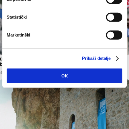
Statistički
Marketinški
Prikaži detalje
Dan pobjede i domovinske zahvalnosti i Dan hrvatskih
branitelja: Program obilježavanja u Makarskoj
4. kolovoza 2026.
OK