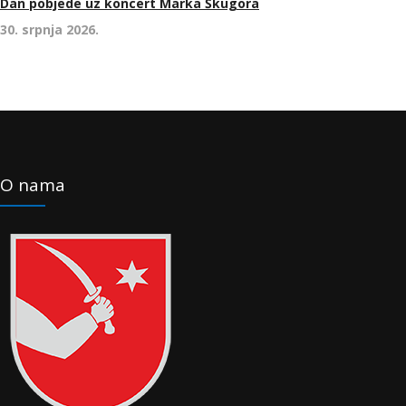
Dan pobjede uz koncert Marka Škugora
30. srpnja 2026.
O nama