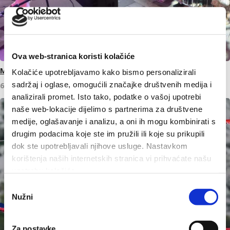
Ova web-stranica koristi kolačiće
Makarska proslavila Dan pobjede uz Marka Škugora
Kolačiće upotrebljavamo kako bismo personalizirali
sadržaj i oglase, omogućili značajke društvenih medija i
6. kolovoza 2026.
analizirali promet. Isto tako, podatke o vašoj upotrebi
naše web-lokacije dijelimo s partnerima za društvene
medije, oglašavanje i analizu, a oni ih mogu kombinirati s
drugim podacima koje ste im pružili ili koje su prikupili
dok ste upotrebljavali njihove usluge. Nastavkom
korištenja naših internetskih stranica vi prihvaćate našu
upotrebu kolačića.
Odabir
Nužni
pristanka
Za postavke