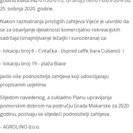
godinu Klasa:342-01/20-01/2, Ur.broj:2147/01-03/3-20-6 od
25. svibnja 2020. godine.
Nakon razmatranja pristiglih zahtjeva Vijeće je utvrdilo da
se za obavljanje djelatnosti komercijalno-rekreacijskih
sadržaja (iznajmljivanje ležaljki i suncobrana) za:
- lokaciju broj 6 - Cvitačka - (ispred caffe bara Cubano) i
- lokaciju broj 19 - plaža Blace
javilo više podnositelja zahtjeva koji udovoljavaju
propisanim uvjetima.
Slijedom navedenog, a sukladno Planu upravljanja
pomorskim dobrom na području Grada Makarske za 2020.
godinu, pozivaju se slijedeći podnositelji zahtjeva:
- AGROLINO d.o.o.