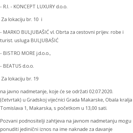
- R.I. - KONCEPT LUXURY d.o.o.
Za lokaciju br. 10 i
- MARKO BULJUBAŠIĆ vl. Obrta za cestovni prijev. robe i
turist. usluga BULJUBAŠIĆ
- BISTRO MORE j.d.o.o.,
- BEATUS d.o.o.
Za lokaciju br. 19
na javno nadmetanje, koje će se održati 02.07.2020.
(četvrtak) u Gradskoj vijećnici Grada Makarske, Obala kralja
Tomislava 1, Makarska, s početkom u 13,00 sati.
Pozvani podnositelji zahtjeva na javnom nadmetanju mogu
ponuditi jedinični iznos na ime naknade za davanje