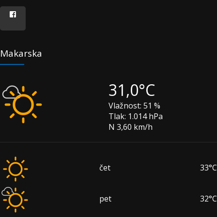
Makarska
31,0°C
Vlažnost:
51 %
Tlak:
1.014 hPa
N 3,60 km/h
čet
33°C
pet
32°C