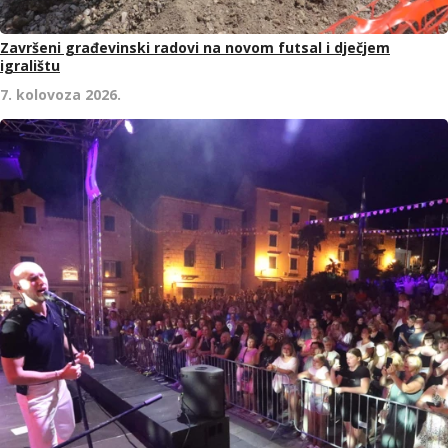
Završeni građevinski radovi na novom futsal i dječjem
igralištu
7. kolovoza 2026.