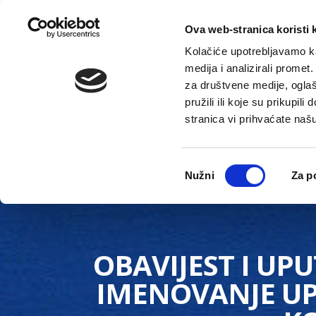
Ova web-stranica koristi 
Kolačiće upotrebljavamo ka
medija i analizirali promet
za društvene medije, oglaš
pružili ili koje su prikupil
stranica vi prihvaćate naš
Novosti
Gradska uprava
Odabir
Nužni
Za p
pristanka
OBAVIJEST I UP
IMENOVANJE UP