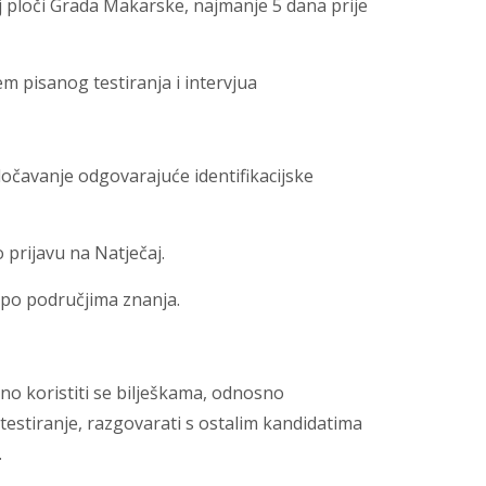
 ploči Grada Makarske, najmanje 5 dana prije
m pisanog testiranja i intervjua
očavanje odgovarajuće identifikacijske
 prijavu na Natječaj.
i po područjima znanja.
eno koristiti se bilješkama, odnosno
a testiranje, razgovarati s ostalim kandidatima
.