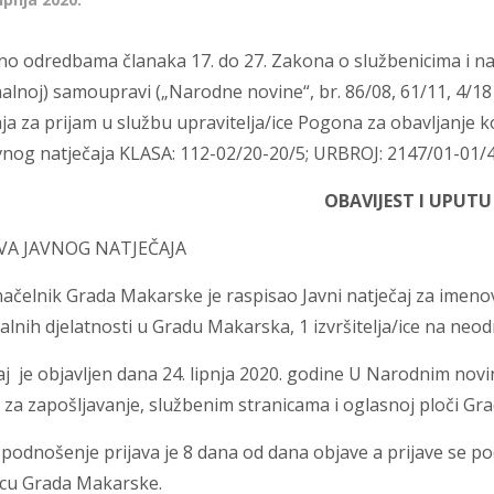
no odredbama članaka 17. do 27. Zakona o službenicima i na
alnoj) samoupravi („Narodne novine“, br. 86/08, 61/11, 4/18
ja za prijam u službu upravitelja/ice Pogona za obavljanje 
avnog natječaja KLASA: 112-02/20-20/5; URBROJ: 2147/01-01/4
OBAVIJEST I UPUTU
AVA JAVNOG NATJEČAJA
ačelnik Grada Makarske je raspisao Javni natječaj za imenov
nih djelatnosti u Gradu Makarska, 1 izvršitelja/ice na neodr
aj je objavljen dana 24. lipnja 2020. godine U Narodnim no
 za zapošljavanje, službenim stranicama i oglasnoj ploči G
 podnošenje prijava je 8 dana od dana objave a prijave se p
icu Grada Makarske.