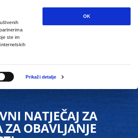
OK
ruštvenih
 partnerima
oje ste im
 internetskih
Grada
Kontakti
Unutarnja revizija
Prikaži detalje
VNI NATJEČAJ ZA
 ZA OBAVLJANJE