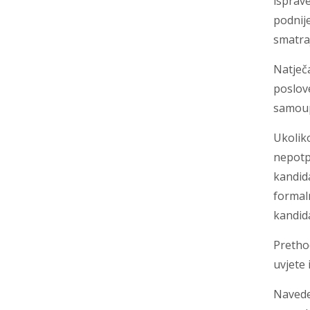
isprave
podnije
smatraj
Natječa
poslov
samoupr
Ukoliko
nepotpu
kandida
formaln
kandid
Pretho
uvjete 
Naveden