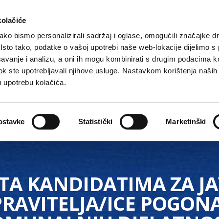
kolačiće
ko bismo personalizirali sadržaj i oglase, omogućili značajke d
. Isto tako, podatke o vašoj upotrebi naše web-lokacije dijelimo s
avanje i analizu, a oni ih mogu kombinirati s drugim podacima k
i dok ste upotrebljavali njihove usluge. Nastavkom korištenja naših
u upotrebu kolačića.
Gradske ustanove, tvrtke i škole
O Gradu
Akti 
ostavke
Statistički
Marketinški
UTA KANDIDATIMA ZA JA
RAVITELJA/ICE POGONA