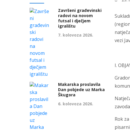
Završeni građevinski
radovi na novom
Suklad
futsal i dječjem
(region
igralištu
natječa
7. kolovoza 2026.
vezi J
I. OBJ
Gradon
Makarska proslavila
komunal
Dan pobjede uz Marka
Škugora
Natječ
6. kolovoza 2026.
zavoda
Rok za
pisarn