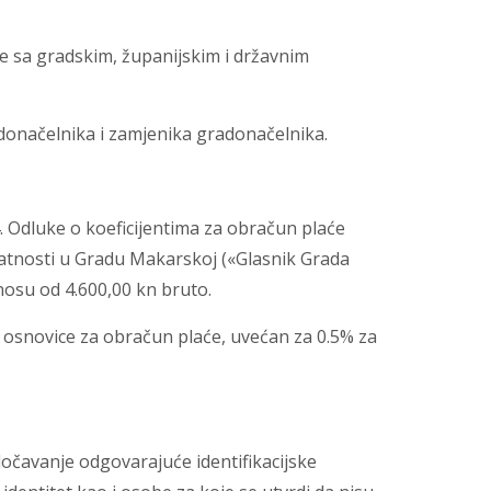
je sa gradskim, županijskim i državnim
donačelnika i zamjenika gradonačelnika.
. Odluke o koeficijentima za obračun plaće
atnosti u Gradu Makarskoj («Glasnik Grada
znosu od 4.600,00 kn bruto.
i osnovice za obračun plaće, uvećan za 0.5% za
očavanje odgovarajuće identifikacijske