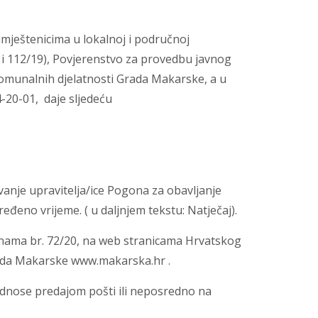
mještenicima u lokalnoj i područnoj
 i 112/19), Povjerenstvo za provedbu javnog
komunalnih djelatnosti Grada Makarske, a u
-20-01, daje sljedeću
anje upravitelja/ice Pogona za obavljanje
eđeno vrijeme. ( u daljnjem tekstu: Natječaj).
vinama br. 72/20, na web stranicama Hrvatskog
rada Makarske www.makarska.hr .
odnose predajom pošti ili neposredno na