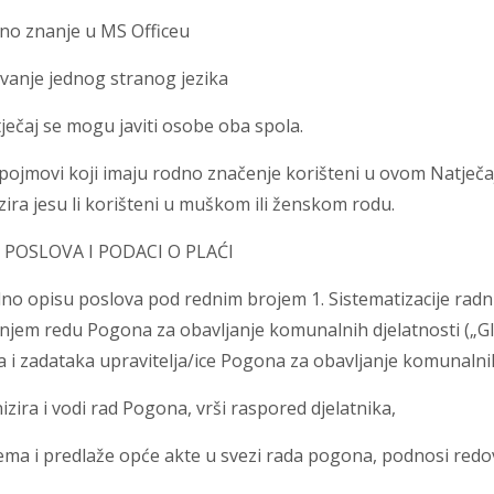
no znanje u MS Officeu
vanje jednog stranog jezika
ečaj se mogu javiti osobe oba spola.
i pojmovi koji imaju rodno značenje korišteni u ovom Natječ
ira jesu li korišteni u muškom ili ženskom rodu.
IS POSLOVA I PODACI O PLAĆI
o opisu poslova pod rednim brojem 1. Sistematizacije radnih
njem redu Pogona za obavljanje komunalnih djelatnosti („Gl
 i zadataka upravitelja/ice Pogona za obavljanje komunalni
izira i vodi rad Pogona, vrši raspored djelatnika,
ema i predlaže opće akte u svezi rada pogona, podnosi redov