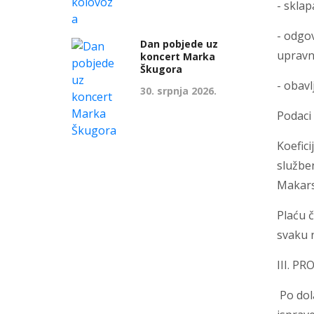
- skla
- odgov
Dan pobjede uz
upravni
koncert Marka
Škugora
- obav
30. srpnja 2026.
Podaci 
Koefici
službe
Makarsk
Plaću č
svaku 
III. P
Po dol