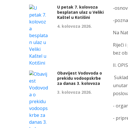
U petak 7. kolovoza
-osnov
besplatan ulaz u Veliki
Kaštel u Kotišini
-pozna
4. kolovoza 2026.
Na Natj
Riječi 
bez obz
II. OP
Obavijest Vodovoda o
Sukladn
prekidu vodoopskrbe
za danas 3. kolovoza
unutar
3. kolovoza 2026.
poslova
- organ
- pripr