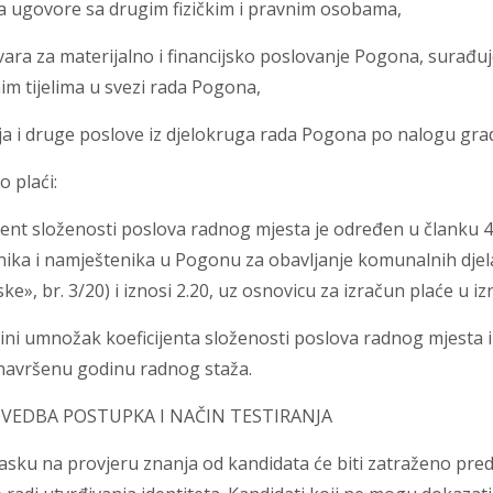
pa ugovore sa drugim fizičkim i pravnim osobama,
ara za materijalno i financijsko poslovanje Pogona, surađu
m tijelima u svezi rada Pogona,
lja i druge poslove iz djelokruga rada Pogona po nalogu gra
o plaći:
jent složenosti poslova radnog mjesta je određen u članku 4
nika i namještenika u Pogonu za obavljanje komunalnih djel
e», br. 3/20) i iznosi 2.20, uz osnovicu za izračun plaće u i
ini umnožak koeficijenta složenosti poslova radnog mjesta 
navršenu godinu radnog staža.
ROVEDBA POSTUPKA I NAČIN TESTIRANJA
asku na provjeru znanja od kandidata će biti zatraženo pred