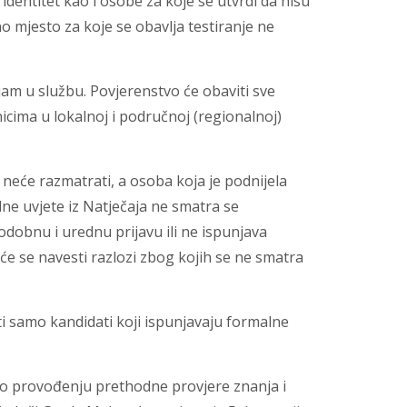
identitet kao i osobe za koje se utvrdi da nisu
o mjesto za koje se obavlja testiranje ne
am u službu. Povjerenstvo će obaviti sve
cima u lokalnoj i područnoj (regionalnoj)
 neće razmatrati, a osoba koja je podnijela
ne uvjete iz Natječaja ne smatra se
odobnu i urednu prijavu ili ne ispunjava
 će se navesti razlozi zbog kojih se ne smatra
i samo kandidati koji ispunjavaju formalne
i o provođenju prethodne provjere znanja i