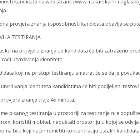
nosti kandidata na web stranici www.makarska.hr i oglasnoj
nja.
na provjera znanja i sposobnosti kandidata obavlja se pute
AVILA TESTIRANJA
asku na provjeru znanja od kandidata će biti zatraženo pred
 radi utvrđivanja identiteta
idata koji ne pristupi testiranju smatrat će se da je povukao
tvrđivanja identiteta kandidatima će biti podijeljeni testov
provjera znanja traje 45 minuta.
eme pisanog testiranja u prostoriji za testiranje nije dopušt
urom, koristiti mobitel, napuštati prostoriju u kojoj se odvij
 na bilo koji način remetiti koncentraciju ostalih kandidata