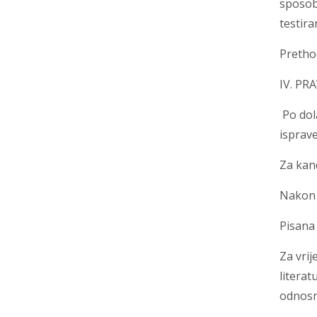
sposob
testira
Prethod
IV. PR
Po dol
isprave
Za kand
Nakon u
Pisana 
Za vrij
literat
odnosno