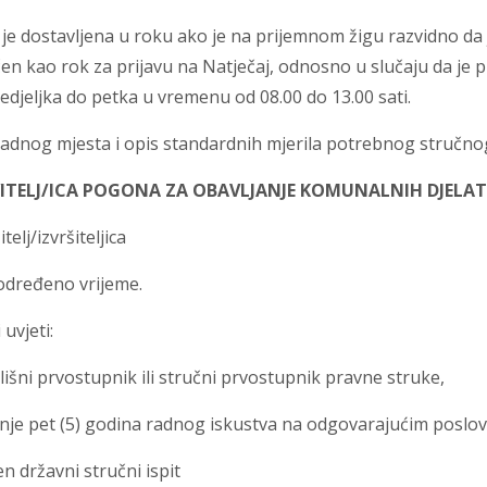
 je dostavljena u roku ako je na prijemnom žigu razvidno da 
en kao rok za prijavu na Natječaj, odnosno u slučaju da je 
djeljka do petka u vremenu od 08.00 do 13.00 sati.
radnog mjesta i opis standardnih mjerila potrebnog stručno
ITELJ/ICA POGONA ZA OBAVLJANJE KOMUNALNIH DJELA
itelj/izvršiteljica
određeno vrijeme.
 uvjeti:
lišni prvostupnik ili stručni prvostupnik pravne struke,
nje pet (5) godina radnog iskustva na odgovarajućim poslo
n državni stručni ispit