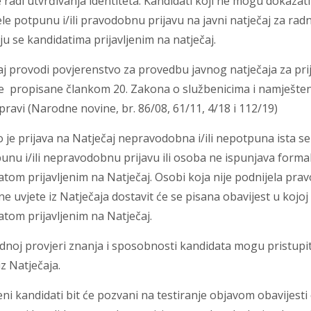
 radi utvrđivanja identiteta. Kandidati koji ne mogu dokazati 
le potpunu i/ili pravodobnu prijavu na javni natječaj za radn
u se kandidatima prijavljenim na natječaj.
j provodi povjerenstvo za provedbu javnog natječaja za prij
e propisane člankom 20. Zakona o službenicima i namješteni
avi (Narodne novine, br. 86/08, 61/11, 4/18 i 112/19)
 je prijava na Natječaj nepravodobna i/ili nepotpuna ista se
nu i/ili nepravodobnu prijavu ili osoba ne ispunjava formal
tom prijavljenim na Natječaj. Osobi koja nije podnijela prav
e uvjete iz Natječaja dostavit će se pisana obavijest u kojoj
atom prijavljenim na Natječaj.
dnoj provjeri znanja i sposobnosti kandidata mogu pristupit
iz Natječaja.
i kandidati bit će pozvani na testiranje objavom obavijest