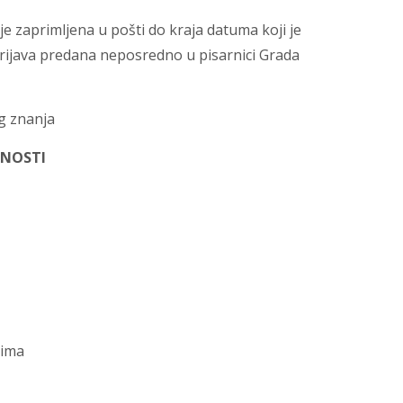
je zaprimljena u pošti do kraja datuma koji je
prijava predana neposredno u pisarnici Grada
g znanja
TNOSTI
vima