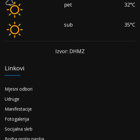
pet
32°C
sub
35°C
Izvor: DHMZ
Linkovi
Mjesni odbori
Udruge
Manifestacije
Fotogalerija
Socijalna skrb
Borba protiv nasilja