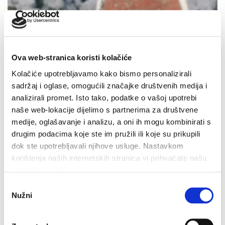
Ova web-stranica koristi kolačiće
Kolačiće upotrebljavamo kako bismo personalizirali
sadržaj i oglase, omogućili značajke društvenih medija i
analizirali promet. Isto tako, podatke o vašoj upotrebi
naše web-lokacije dijelimo s partnerima za društvene
medije, oglašavanje i analizu, a oni ih mogu kombinirati s
drugim podacima koje ste im pružili ili koje su prikupili
Dan pobjede i domovinske zahvalnosti i Dan hrvatskih
dok ste upotrebljavali njihove usluge. Nastavkom
branitelja: Program obilježavanja u Makarskoj
korištenja naših internetskih stranica vi prihvaćate našu
4. kolovoza 2026.
upotrebu kolačića.
Odabir
Nužni
pristanka