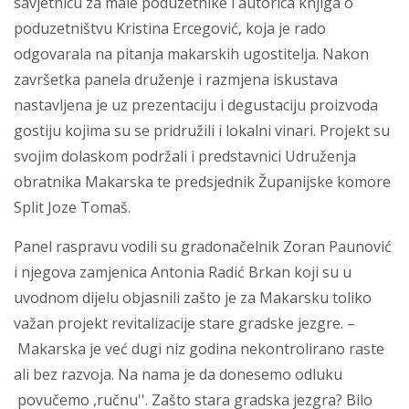
savjetnicu za male poduzetnike i autorica knjiga o
poduzetništvu Kristina Ercegović, koja je rado
odgovarala na pitanja makarskih ugostitelja. Nakon
završetka panela druženje i razmjena iskustava
nastavljena je uz prezentaciju i degustaciju proizvoda
gostiju kojima su se pridružili i lokalni vinari. Projekt su
svojim dolaskom podržali i predstavnici Udruženja
obratnika Makarska te predsjednik Županijske komore
Split Joze Tomaš.
Panel raspravu vodili su gradonačelnik Zoran Paunović
i njegova zamjenica Antonia Radić Brkan koji su u
uvodnom dijelu objasnili zašto je za Makarsku toliko
važan projekt revitalizacije stare gradske jezgre. –
Makarska je već dugi niz godina nekontrolirano raste
ali bez razvoja. Na nama je da donesemo odluku
povučemo ,ručnu''. Zašto stara gradska jezgra? Bilo