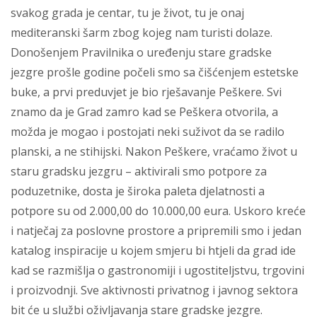
svakog grada je centar, tu je život, tu je onaj
mediteranski šarm zbog kojeg nam turisti dolaze.
Donošenjem Pravilnika o uređenju stare gradske
jezgre prošle godine počeli smo sa čišćenjem estetske
buke, a prvi preduvjet je bio rješavanje Peškere. Svi
znamo da je Grad zamro kad se Peškera otvorila, a
možda je mogao i postojati neki suživot da se radilo
planski, a ne stihijski. Nakon Peškere, vraćamo život u
staru gradsku jezgru – aktivirali smo potpore za
poduzetnike, dosta je široka paleta djelatnosti a
potpore su od 2.000,00 do 10.000,00 eura. Uskoro kreće
i natječaj za poslovne prostore a pripremili smo i jedan
katalog inspiracije u kojem smjeru bi htjeli da grad ide
kad se razmišlja o gastronomiji i ugostiteljstvu, trgovini
i proizvodnji. Sve aktivnosti privatnog i javnog sektora
bit će u službi oživljavanja stare gradske jezgre.