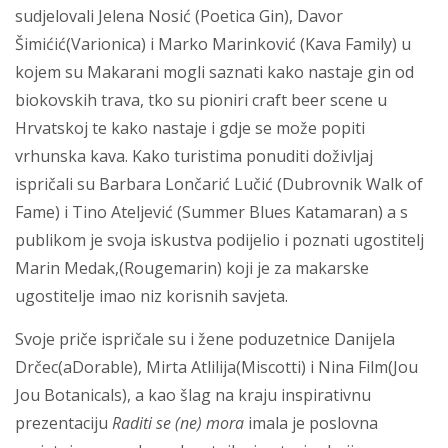
sudjelovali Jelena Nosić (Poetica Gin), Davor
Šimićić(Varionica) i Marko Marinković (Kava Family) u
kojem su Makarani mogli saznati kako nastaje gin od
biokovskih trava, tko su pioniri craft beer scene u
Hrvatskoj te kako nastaje i gdje se može popiti
vrhunska kava. Kako turistima ponuditi doživljaj
ispričali su Barbara Lončarić Lučić (Dubrovnik Walk of
Fame) i Tino Ateljević (Summer Blues Katamaran) a s
publikom je svoja iskustva podijelio i poznati ugostitelj
Marin Medak,(Rougemarin) koji je za makarske
ugostitelje imao niz korisnih savjeta.
Svoje priče ispričale su i žene poduzetnice Danijela
Drčec(aDorable), Mirta Atlilija(Miscotti) i Nina Film(Jou
Jou Botanicals), a kao šlag na kraju inspirativnu
prezentaciju
Raditi se (ne) mora
imala je poslovna