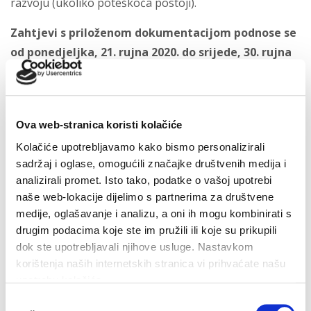
razvoju (ukoliko poteškoća postoji).
Zahtjevi s priloženom dokumentacijom podnose se
od ponedjeljka, 21. rujna 2020. do srijede, 30. rujna
2020. od 8:00 do 10:00 sati i od 14:00 do 16:00 sati u
uredu stručne službe Dječjeg vrtića „Biokovsko
zvonce“ Makarska, Molizanskih Hrvata 2, 21300
Ova web-stranica koristi kolačiće
Makarska.
Kolačiće upotrebljavamo kako bismo personalizirali
Ravnateljica:
sadržaj i oglase, omogućili značajke društvenih medija i
Anela Židić, mag.praesc.educ.
analizirali promet. Isto tako, podatke o vašoj upotrebi
naše web-lokacije dijelimo s partnerima za društvene
medije, oglašavanje i analizu, a oni ih mogu kombinirati s
drugim podacima koje ste im pružili ili koje su prikupili
Zadnje vijesti
dok ste upotrebljavali njihove usluge. Nastavkom
korištenja naših internetskih stranica vi prihvaćate našu
upotrebu kolačića.
Odabir
Završeni građevinski radovi na novom futsal i dječjem