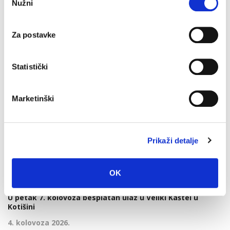
Nužni
pristanka
igralištu
7. kolovoza 2026.
Za postavke
Makarska proslavila Dan pobjede uz Marka Škugora
Statistički
6. kolovoza 2026.
Marketinški
Dan pobjede i domovinske zahvalnosti i Dan hrvatskih
branitelja: Program obilježavanja u Makarskoj
Prikaži detalje
4. kolovoza 2026.
OK
U petak 7. kolovoza besplatan ulaz u Veliki Kaštel u
Kotišini
4. kolovoza 2026.