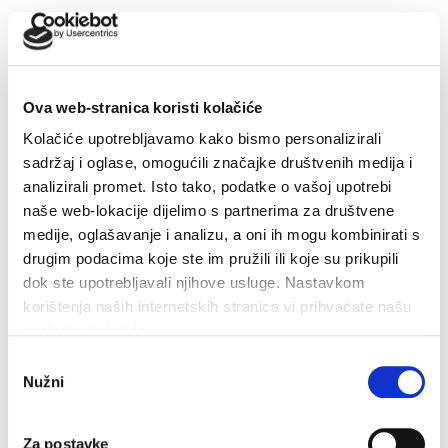
- izjava ovjerena kod javnog bilježnika, u smislu ovršne
isprave, kojom podnositelj zahtjeva daje suglasnost da
se može provesti prisilna ovrha uklanjanja naprava i
opreme koju koristi za obavljanje djelatnosti, odnosno
Ova web-stranica koristi kolačiće
vraćanja pomorskog dobra u prvobitno stanje, te
Kolačiće upotrebljavamo kako bismo personalizirali
prisilna ovrha na svim njegovim računima i njegovoj
sadržaj i oglase, omogućili značajke društvenih medija i
analizirali promet. Isto tako, podatke o vašoj upotrebi
cjelokupnoj pokretnoj i nepokretnoj imovini, a radi
naše web-lokacije dijelimo s partnerima za društvene
naplate dospjelih, a neplaćenih naknada za davanje
medije, oglašavanje i analizu, a oni ih mogu kombinirati s
koncesijskog odobrenja ili eventualnih naknada štete,
drugim podacima koje ste im pružili ili koje su prikupili
te eventualnih troškova ovrhe.
dok ste upotrebljavali njihove usluge. Nastavkom
korištenja naših internetskih stranica vi prihvaćate našu
V.
upotrebu kolačića.
Podnositelju zahtjeva čiji zahtjev Vijeće ocijeni urednim,
Odabir
Nužni
pristanka
potpunim i usklađenim s Planom izdat će se
koncesijsko odobrenje.
Za postavke