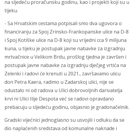
na sljedeću proračunsku godinu, kao i projekti koji su u
tijeku.
- Sa Hrvatskim cestama potpisali smo dva ugovora o
financiranju za Spoj Zrinsko-Frankopanske ulice na D-8
i Spoj Kotiške ulice na D-8 koji su vrijedni cca 9 milijuna
kuna, u tijeku je postupak javne nabavke za izgradnju
mrtvačnice u Velikom Brdu, prošlog tjedna je završen i
postupak javne nabavke za izgradnju dječjeg vrtića na
Zelenki i radovi će krenuti u 2021., završavamo ulicu
don Petra Kaera, radimo u Zadarskoj ulici, nije se
odustalo ni od radova u Ulici dobrovoljnih darivatelja
krvi ni Ulici Ilije Despota već se radovi opravdano
prebacuju u sljedeću godinu, objasnio je gradonačelnik.
Gradski vijećnici jednoglasno su usvojili i odluku da se
dio naplaćenih sredstava od komunalne naknade i