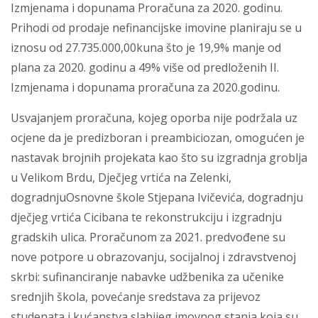
Izmjenama i dopunama Proračuna za 2020. godinu.
Prihodi od prodaje nefinancijske imovine planiraju se u
iznosu od 27.735.000,00kuna što je 19,9% manje od
plana za 2020. godinu a 49% više od predloženih II.
Izmjenama i dopunama proračuna za 2020.godinu.
Usvajanjem proračuna, kojeg oporba nije podržala uz
ocjene da je predizboran i preambiciozan, omogućen je
nastavak brojnih projekata kao što su izgradnja groblja
u Velikom Brdu, Dječjeg vrtića na Zelenki,
dogradnjuOsnovne škole Stjepana Ivičevića, dogradnju
dječjeg vrtića Cicibana te rekonstrukciju i izgradnju
gradskih ulica. Proračunom za 2021. predvođene su
nove potpore u obrazovanju, socijalnoj i zdravstvenoj
skrbi: sufinanciranje nabavke udžbenika za učenike
srednjih škola, povećanje sredstava za prijevoz
studenata i kućanstva slabijeg imovnog stanja koja su