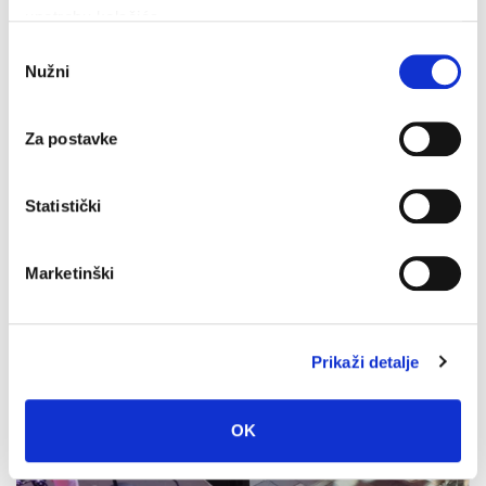
upotrebu kolačića.
Završeni građevinski radovi na novom futsal i dječjem
Odabir
igralištu
Nužni
pristanka
7. kolovoza 2026.
Za postavke
Statistički
Marketinški
Prikaži detalje
OK