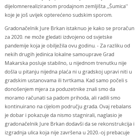
dijelomnerealiziranom prodajnom zemljišta ,,Šumica''
koje je još uvijek opterećeno sudskim sporom.
Gradonačelnik Jure Brkan istaknuo je kako se proračun
za 2020. ne može gledati izdvojeno od svjetske
pandemije koja je obilježila ovu godinu. - Za razliku od
nekih drugih jedinica lokalne samouprave Grad
Makarska posluje stabilno, u nijednom trenutku nije
došla u pitanju nijedna plaća ni u gradskoj upravi niti u
gradskim ustanovama ili tvrtkama. Kad samo počeli s
donošenjem mjera za poduzetnike znali smo da
moramo računati sa padom prihoda, ali radili smo
kontinuirano na cijelom području grada. Ovaj rebalans
je dobar i pokazuje da nismo stagnirali, naglasio je
gradonačelnik Jure Brkan dodavši da se rekonstrukcija i
izgradnja ulica koja nije završena u 2020.-oj prebacuje