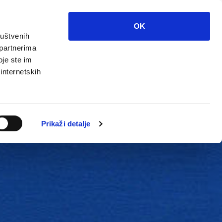
OK
ruštvenih
 partnerima
oje ste im
 internetskih
Grada
Kontakti
Unutarnja revizija
Prikaži detalje