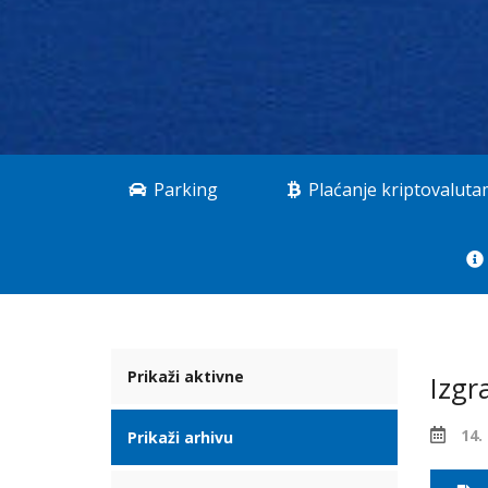
Parking
Plaćanje kriptovalut
Prikaži aktivne
Izgr
14.
Prikaži arhivu