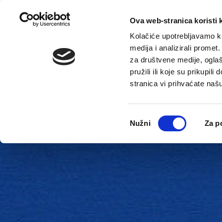
Ova web-stranica koristi 
Kolačiće upotrebljavamo ka
medija i analizirali promet
za društvene medije, oglaš
pružili ili koje su prikupil
stranica vi prihvaćate naš
Novosti
Gradska uprava
Odabir
Nužni
Za p
pristanka