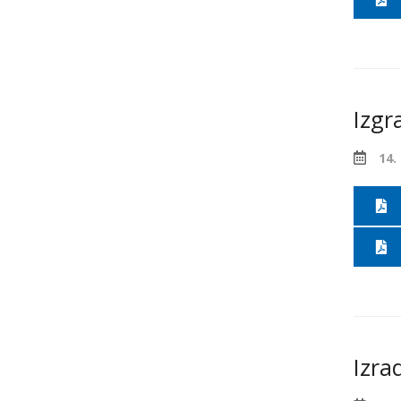
Izgr
14.
Izrad