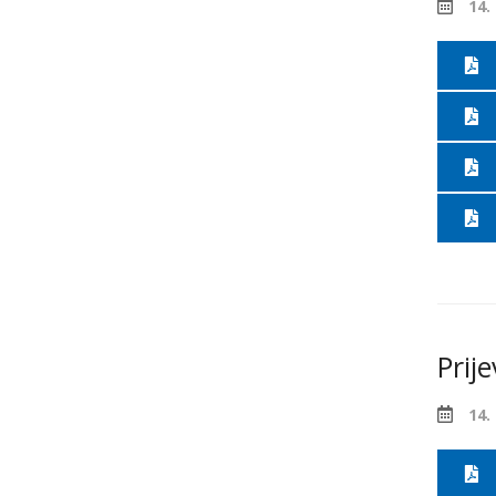
14.
Prij
14.