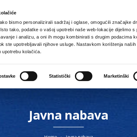
kolačiće
ko bismo personalizirali sadržaj i oglase, omogućili značajke d
. Isto tako, podatke o vašoj upotrebi naše web-lokacije dijelimo s
avanje i analizu, a oni ih mogu kombinirati s drugim podacima k
i dok ste upotrebljavali njihove usluge. Nastavkom korištenja naših
u upotrebu kolačića.
Gradske ustanove, tvrtke i škole
O Gradu
Akti 
ostavke
Statistički
Marketinški
Javna nabava
Home
Javna nabava