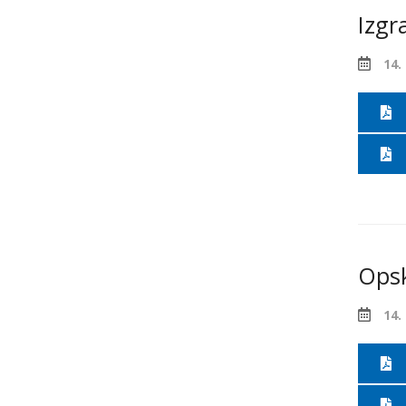
Izgr
14.
Opsk
14.