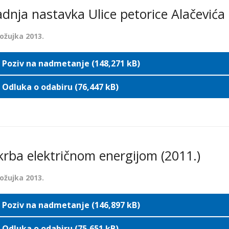
adnja nastavka Ulice petorice Alačevića
 ožujka 2013.
Poziv na nadmetanje (148,271 kB)
Odluka o odabiru (76,447 kB)
rba električnom energijom (2011.)
 ožujka 2013.
Poziv na nadmetanje (146,897 kB)
Odluka o odabiru (75,651 kB)