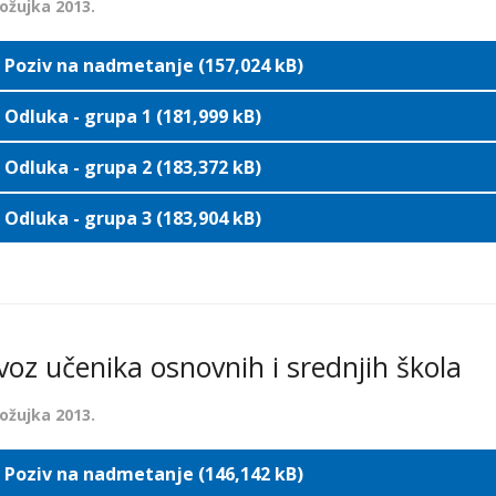
 ožujka 2013.
Poziv na nadmetanje (157,024 kB)
Odluka - grupa 1 (181,999 kB)
Odluka - grupa 2 (183,372 kB)
Odluka - grupa 3 (183,904 kB)
evoz učenika osnovnih i srednjih škola
 ožujka 2013.
Poziv na nadmetanje (146,142 kB)